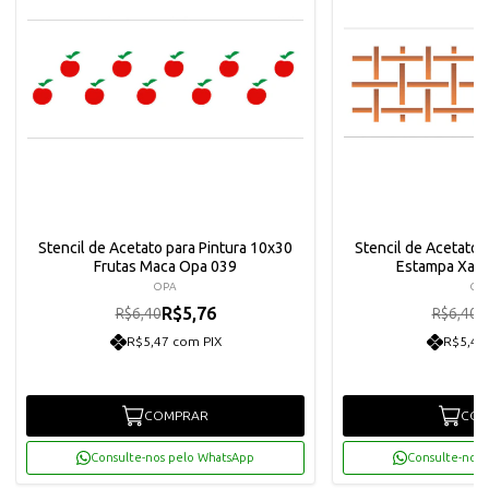
Stencil de Acetato para Pintura 10x30
Stencil de Acetato 
Frutas Maca Opa 039
Estampa Xad
OPA
OP
R$5,76
R
R$6,40
R$6,40
R$5,47 com PIX
R$5,47
COMPRAR
COM
Consulte-nos pelo WhatsApp
Consulte-nos 