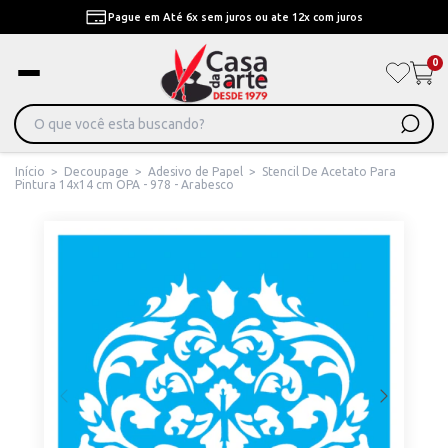
Pague em Até 6x sem juros ou ate 12x com juros
0
Início
>
Decoupage
>
Adesivo de Papel
>
Stencil De Acetato Para
Pintura 14x14 cm OPA - 978 - Arabesco