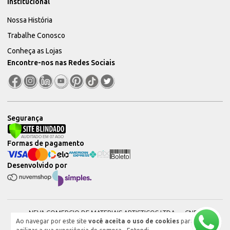
Institucional
Nossa História
Trabalhe Conosco
Conheça as Lojas
Encontre-nos nas Redes Sociais
Segurança
Formas de pagamento
Desenvolvido por
NEVA COMERCIO DE MATERIAIS ARTISTICOS LTDA — CNPJ:
Ao navegar por este site
você aceita o uso de cookies
para
51604544000101 © 2026. Todos os direitos reservados.