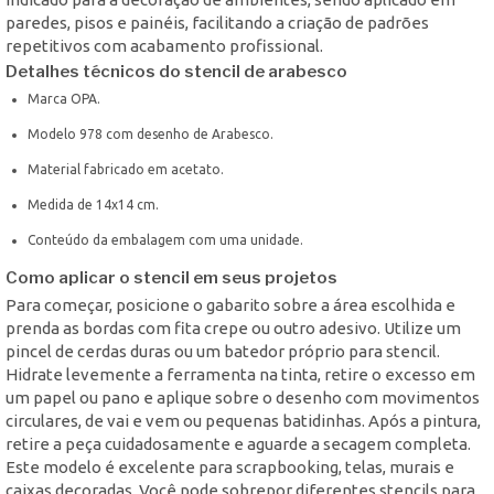
paredes, pisos e painéis, facilitando a criação de padrões
repetitivos com acabamento profissional.
Detalhes técnicos do stencil de arabesco
Marca OPA.
Modelo 978 com desenho de Arabesco.
Material fabricado em acetato.
Medida de 14x14 cm.
Conteúdo da embalagem com uma unidade.
Como aplicar o stencil em seus projetos
Para começar, posicione o gabarito sobre a área escolhida e
prenda as bordas com fita crepe ou outro adesivo. Utilize um
pincel de cerdas duras ou um batedor próprio para stencil.
Hidrate levemente a ferramenta na tinta, retire o excesso em
um papel ou pano e aplique sobre o desenho com movimentos
circulares, de vai e vem ou pequenas batidinhas. Após a pintura,
retire a peça cuidadosamente e aguarde a secagem completa.
Este modelo é excelente para scrapbooking, telas, murais e
caixas decoradas. Você pode sobrepor diferentes stencils para