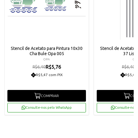
Stencil de Acetato para Pintura 10x30
Stencil de Acetato 
Cha Bule Opa 005
37 List
OPA
OP
R$5,76
R
R$6,40
R$6,40
R$5,47 com PIX
R$5,47
COMPRAR
COM
Consulte-nos pelo WhatsApp
Consulte-nos 