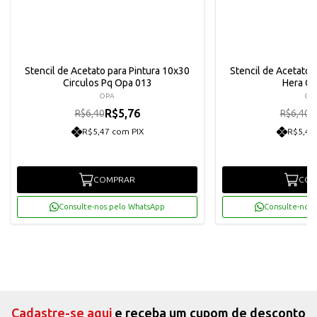
Stencil de Acetato para Pintura 10x30
Stencil de Acetato 
Circulos Pq Opa 013
Hera O
OPA
OP
R$5,76
R
R$6,40
R$6,40
R$5,47 com PIX
R$5,47
COMPRAR
COM
Consulte-nos pelo WhatsApp
Consulte-nos 
Cadastre-se aqui
e receba um cupom de desconto