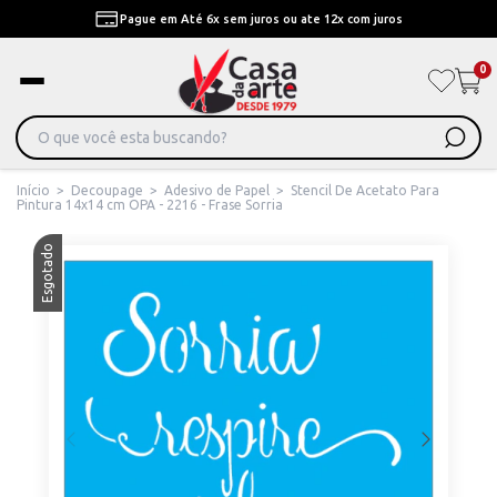
Pague em Até 6x sem juros ou ate 12x com juros
0
Início
>
Decoupage
>
Adesivo de Papel
>
Stencil De Acetato Para
Pintura 14x14 cm OPA - 2216 - Frase Sorria
Esgotado