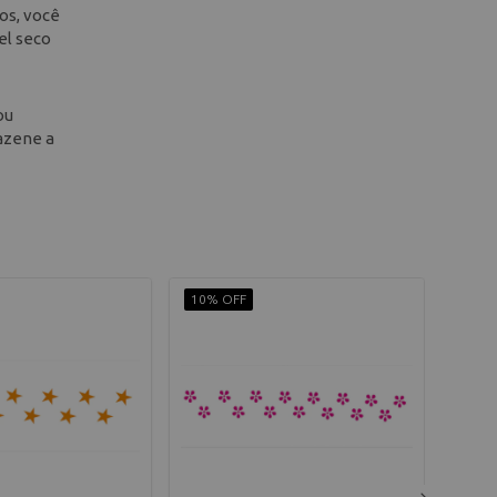
os, você
el seco
ou
mazene a
10% OFF
10% 