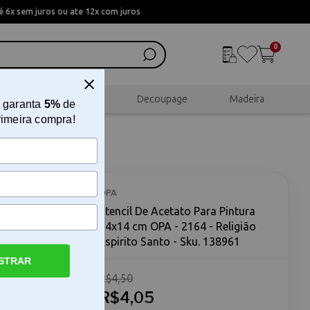
 6x sem juros ou ate 12x com juros
0
al
Scrapbook
Decoupage
Madeira
 garanta
5%
de
rimeira compra!
14x14 cm
to
OPA
Stencil De Acetato Para Pintura
14x14 cm OPA - 2164 - Religião
Espirito Santo - Sku. 138961
STRAR
R$4,50
PA - 2164 -
o Para
R$4,05
rito Santo