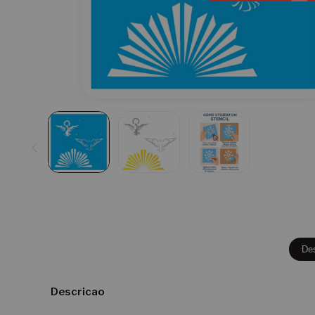
De
Descricao