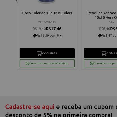
ntura
Floco Colorido 15g True Colors
Stencil de Acetato 
10x30 Hera O
TRUE COLORS
OPA
R$17,46
R$5
R$19,40
R$6,40
R$16,59 com PIX
R$5,47 co
COMPRAR
COMP
App
Consulte-nos pelo WhatsApp
Consulte-nos pe
Cadastre-se aqui
e receba um cupom 
desconto de 5% na primeira compra!