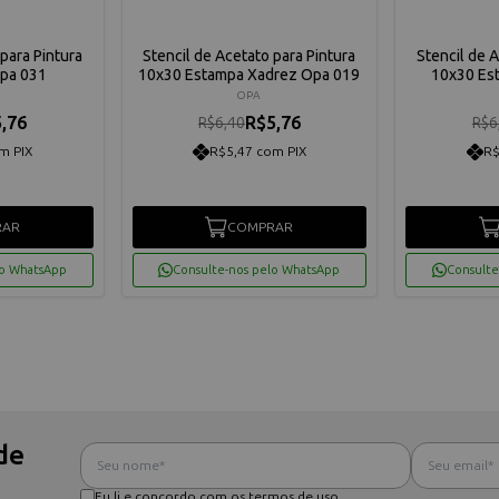
para Pintura
Stencil de Acetato para Pintura
Stencil de 
pa 031
10x30 Estampa Xadrez Opa 019
10x30 Est
OPA
,76
R$5,76
R$6,40
R$6
m PIX
R$5,47 com PIX
R$
RAR
COMPRAR
lo WhatsApp
Consulte-nos pelo WhatsApp
Consulte
de
Eu li e concordo com os termos de uso