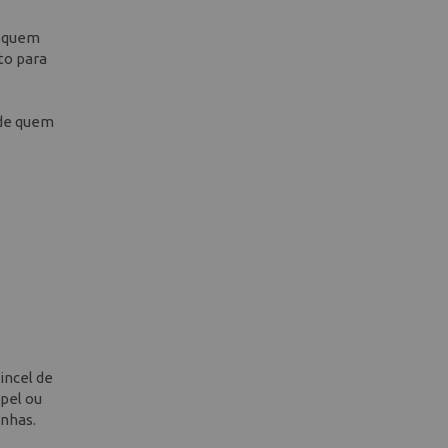
a quem
to para
sde quem
incel de
apel ou
inhas.