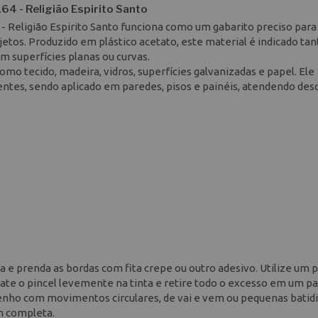
64 - Religião Espirito Santo
 - Religião Espirito Santo funciona como um gabarito preciso par
etos. Produzido em plástico acetato, este material é indicado tan
em superfícies planas ou curvas.
omo tecido, madeira, vidros, superfícies galvanizadas e papel. Ele
ntes, sendo aplicado em paredes, pisos e painéis, atendendo de
a e prenda as bordas com fita crepe ou outro adesivo. Utilize um p
rate o pincel levemente na tinta e retire todo o excesso em um p
esenho com movimentos circulares, de vai e vem ou pequenas batid
m completa.