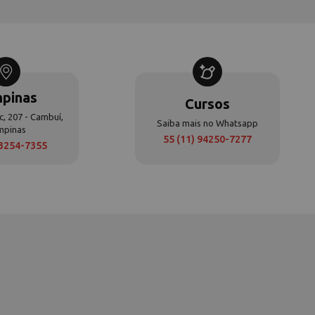
pinas
Cursos
c, 207 - Cambuí,
Saiba mais no Whatsapp
mpinas
55 (11) 94250-7277
 3254-7355