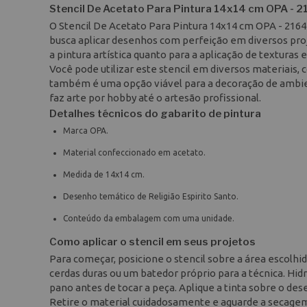
Stencil De Acetato Para Pintura 14x14 cm OPA - 21
O Stencil De Acetato Para Pintura 14x14 cm OPA - 2164
busca aplicar desenhos com perfeição em diversos proj
a pintura artística quanto para a aplicação de texturas 
Você pode utilizar este stencil em diversos materiais, c
também é uma opção viável para a decoração de ambie
faz arte por hobby até o artesão profissional.
Detalhes técnicos do gabarito de pintura
Marca OPA.
Material confeccionado em acetato.
Medida de 14x14 cm.
Desenho temático de Religião Espirito Santo.
Conteúdo da embalagem com uma unidade.
Como aplicar o stencil em seus projetos
Para começar, posicione o stencil sobre a área escolhid
cerdas duras ou um batedor próprio para a técnica. Hid
pano antes de tocar a peça. Aplique a tinta sobre o d
Retire o material cuidadosamente e aguarde a secage