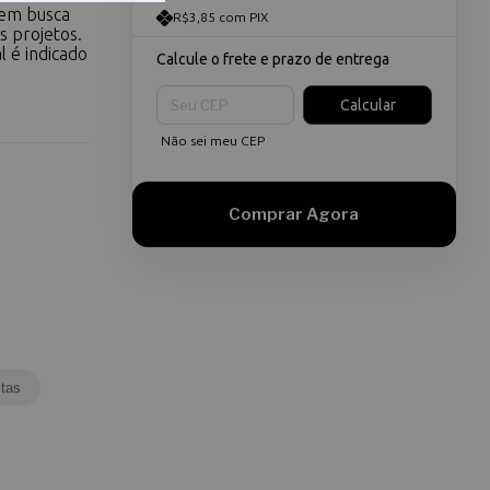
uem busca
R$3,85 com PIX
s projetos.
l é indicado
Calcule o frete e prazo de entrega
Entregas para o CEP:
Calcular
Não sei meu CEP
tas