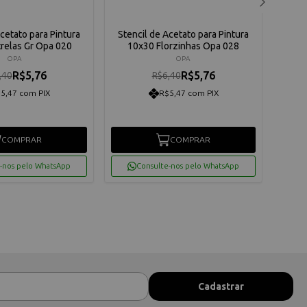
Acetato para Pintura
Stencil de Acetato para Pintura
Sten
relas Gr Opa 020
10x30 Florzinhas Opa 028
10
OPA
OPA
R$5,76
R$5,76
,40
R$6,40
5,47 com PIX
R$5,47 com PIX
COMPRAR
COMPRAR
-nos pelo WhatsApp
Consulte-nos pelo WhatsApp