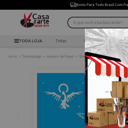
Envio Para Todo Brasil Com fr
TODA LOJA
Tintas
Pincéis
Desen
Início
>
Decoupage
>
Adesivo de Papel
>
Stencil De Acetato Para Pintur