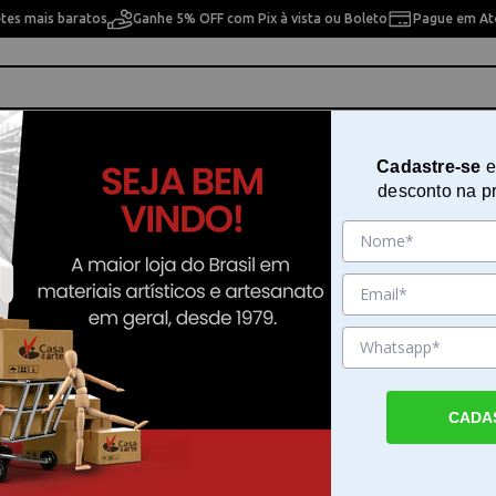
etes mais baratos
Ganhe 5% OFF com Pix à vista ou Boleto
Pague em Até
ho
Cavaletes
Pintura Artística
Pintura Artesan
Cadastre-se
e
desconto na p
a 14x14 cm OPA - 2164 - Religião Espirito Santo
Stencil De Acetato Para Pintura 
OPA - 2164 - Religião Espirito San
Sku. 138961
Detalhes do Produto
CADA
Stencil De Acetato Para Pintura 14x14 cm O
Religião Espirito Santo O Stencil De Acetat
Pintura 14x14 cm OPA - 2164 - Religião Espi