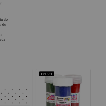
om
ão de
s de
m
cada
10% OFF
10% 