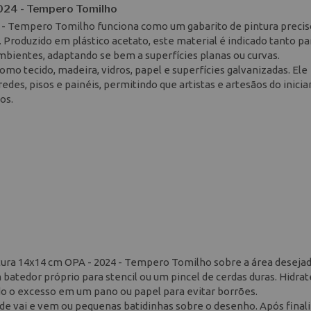
2024 - Tempero Tomilho
4 - Tempero Tomilho funciona como um gabarito de pintura precis
 Produzido em plástico acetato, este material é indicado tanto pa
ambientes, adaptando se bem a superfícies planas ou curvas.
omo tecido, madeira, vidros, papel e superfícies galvanizadas. Ele
es, pisos e painéis, permitindo que artistas e artesãos do inicia
os.
ntura 14x14 cm OPA - 2024 - Tempero Tomilho sobre a área desejad
 batedor próprio para stencil ou um pincel de cerdas duras. Hidrat
do o excesso em um pano ou papel para evitar borrões.
de vai e vem ou pequenas batidinhas sobre o desenho. Após finali