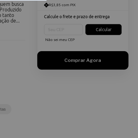
 quem busca
R$3,85 com PIX
 Produzido
o tanto
Calcule o frete e prazo de entrega
ação de...
Entregas para o CEP:
Calcular
Não sei meu CEP
tas