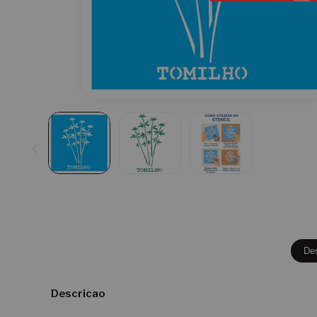
De
Descricao