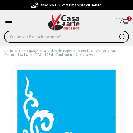
Ganhe 5% OFF com Pix à vista ou Boleto
0
Início
>
Decoupage
>
Adesivo de Papel
>
Stencil De Acetato Para
Pintura 14x14 cm OPA - 1734 - Cantoneira Arabescos II