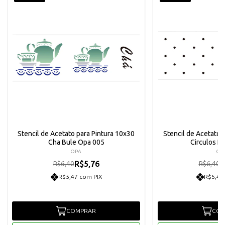
Stencil de Acetato para Pintura 10x30
Stencil de Acetato 
Cha Bule Opa 005
Circulos P
OPA
OP
R$5,76
R
R$6,40
R$6,40
R$5,47 com PIX
R$5,47
COMPRAR
COM