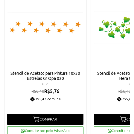
Stencil de Acetato para Pintura 10x30
Stencil de Acetato 
Estrelas Gr Opa 020
Hera O
OPA
OP
R$5,76
R
R$6,40
R$6,40
R$5,47 com PIX
R$5,47
COMPRAR
COM
Consulte-nos pelo WhatsApp
Consulte-nos 