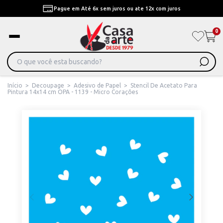
Pague em Até 6x sem juros ou ate 12x com juros
0
Início
>
Decoupage
>
Adesivo de Papel
>
Stencil De Acetato Para
Pintura 14x14 cm OPA - 1139 - Micro Corações