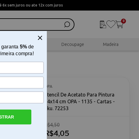
 6x sem juros ou ate 12x com juros
0
al
Scrapbook
Decoupage
Madeira
 garanta
5%
de
rimeira compra!
14x14 cm
OPA
Stencil De Acetato Para Pintura
14x14 cm OPA - 1135 - Cartas -
Sku. 72253
STRAR
R$4,50
OPA 1135
4x14 cm
R$4,05
o preciso