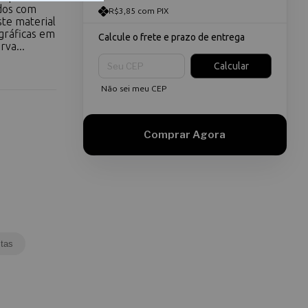
dos com
R$3,85 com PIX
ste material
 gráficas em
Calcule o frete e prazo de entrega
rva...
Entregas para o CEP:
Calcular
Não sei meu CEP
tas