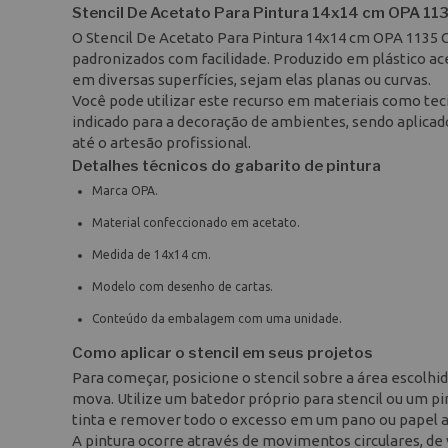
Stencil De Acetato Para Pintura 14x14 cm OPA 11
O Stencil De Acetato Para Pintura 14x14 cm OPA 1135 
padronizados com facilidade. Produzido em plástico acet
em diversas superfícies, sejam elas planas ou curvas.
Você pode utilizar este recurso em materiais como teci
indicado para a decoração de ambientes, sendo aplicad
até o artesão profissional.
Detalhes técnicos do gabarito de pintura
Marca OPA.
Material confeccionado em acetato.
Medida de 14x14 cm.
Modelo com desenho de cartas.
Conteúdo da embalagem com uma unidade.
Como aplicar o stencil em seus projetos
Para começar, posicione o stencil sobre a área escolhid
mova. Utilize um batedor próprio para stencil ou um p
tinta e remover todo o excesso em um pano ou papel an
A pintura ocorre através de movimentos circulares, de 