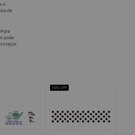
s e
ica de
 Para
vo pode
s traços
10% OFF
10% 