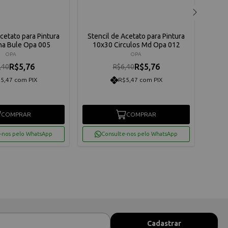
Acetato para Pintura
Stencil de Acetato para Pintura
Sten
ha Bule Opa 005
10x30 Circulos Md Opa 012
OPA
OPA
R$5,76
R$5,76
,40
R$6,40
5,47 com PIX
R$5,47 com PIX
COMPRAR
COMPRAR
-nos pelo WhatsApp
Consulte-nos pelo WhatsApp