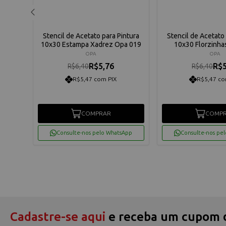
ntura
Stencil de Acetato para Pintura
Stencil de Acetato 
013
10x30 Estampa Xadrez Opa 019
10x30 Florzinha
OPA
OPA
R$5,76
R$5
R$6,40
R$6,40
R$5,47 com PIX
R$5,47 co
COMPRAR
COMP
App
Consulte-nos pelo WhatsApp
Consulte-nos pe
Cadastre-se aqui
e receba um cupom 