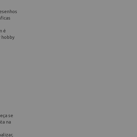
desenhos
áficas
m é
r hobby
peça se
nta na
alizar,