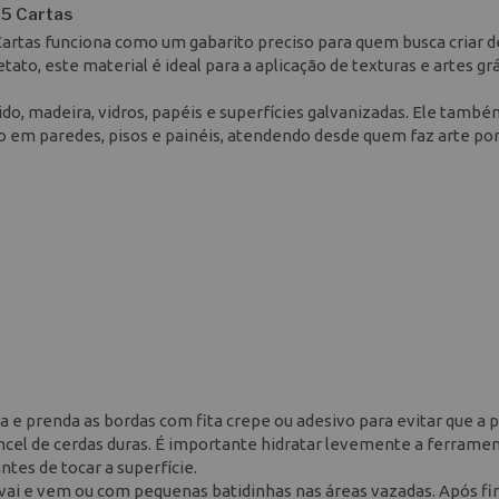
35 Cartas
Cartas funciona como um gabarito preciso para quem busca criar 
ato, este material é ideal para a aplicação de texturas e artes gr
do, madeira, vidros, papéis e superfícies galvanizadas. Ele també
o em paredes, pisos e painéis, atendendo desde quem faz arte po
a e prenda as bordas com fita crepe ou adesivo para evitar que a 
incel de cerdas duras. É importante hidratar levemente a ferrame
tes de tocar a superfície.
vai e vem ou com pequenas batidinhas nas áreas vazadas. Após fin