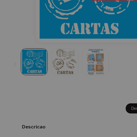
De
Descricao