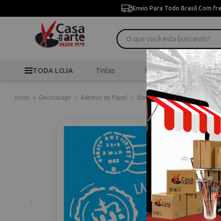
Envio Para Todo Brasil Com fr
TODA LOJA
Tintas
Pincéis
Desen
Início
>
Decoupage
>
Adesivo de Papel
>
Stencil De Acetato Para Pintu