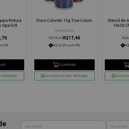
para Pintura
Floco Colorido 15g True Colors
Stencil de 
s Opa 028
10x30 C
TRUE COLORS
,76
R$17,46
R$19,40
R$6
m PIX
R$16,59 com PIX
R$
RAR
COMPRAR
lo WhatsApp
Consulte-nos pelo WhatsApp
Consulte
de