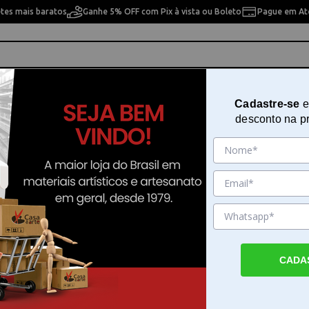
etes mais baratos
Ganhe 5% OFF com Pix à vista ou Boleto
Pague em Até
ho
Cavaletes
Pintura Artística
Pintura Artesan
Cadastre-se
e
desconto na p
ra 14x14 cm OPA - 1135 - Cartas
Stencil De Acetato Para Pintura 
OPA - 1135 - Cartas
Sku. 72253
Detalhes do Produto
CADA
Stencil De Acetato Para Pintura 14x14 cm 
Cartas O Stencil De Acetato Para Pintura 1
OPA 1135 Cartas funciona como um gabarit