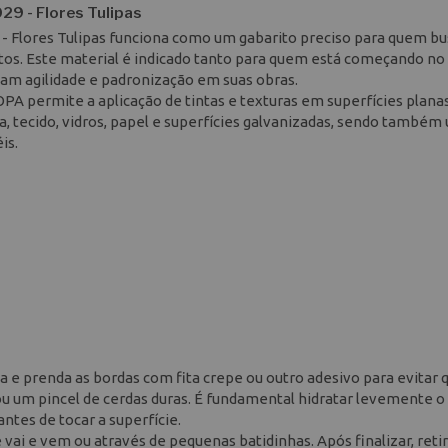
29 - Flores Tulipas
 - Flores Tulipas funciona como um gabarito preciso para quem bu
etos. Este material é indicado tanto para quem está começando no
jam agilidade e padronização em suas obras.
PA permite a aplicação de tintas e texturas em superfícies plana
a, tecido, vidros, papel e superfícies galvanizadas, sendo também
is.
a e prenda as bordas com fita crepe ou outro adesivo para evitar 
ou um pincel de cerdas duras. É fundamental hidratar levemente o
ntes de tocar a superfície.
vai e vem ou através de pequenas batidinhas. Após finalizar, reti