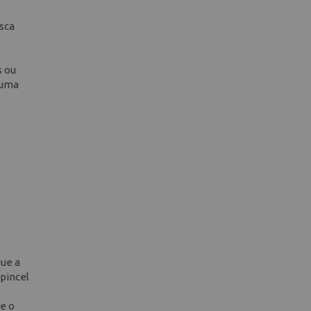
sca
s ou
 uma
que a
 pincel
re o