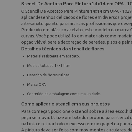
Stencil De Acetato Para Pintura 14x14 cm OPA - 10
O Stencil De Acetato Para Pintura 14x14 cm OPA - 1029
aplicar desenhos delicados de flores em diversos proj
artesanato quanto para artistas profissionais que dese
Produzido em plástico acetato, este modelo da marca O
curvas. Você pode utilizá-lo em materiais como madeir
opção viável para a decoração de paredes, pisos e painé
Detalhes técnicos do stencil de flores
Material resistente em acetato.
Medida total de 14x14 cm.
Desenho de flores tulipas.
Marca OPA.
Conteúdo da embalagem com uma unidade.
Como aplicar o stencil em seus projetos
Para começar, posicione o stencil sobre a área escolhid
peça se mova. Utilize um batedor próprio para stencil 
na tinta e retirar todo o excesso em um papel ou pano a
A pintura deve ser feita com movimentos circulares, de 