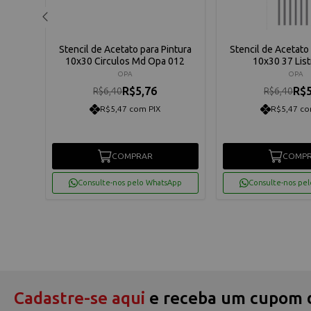
ntura
Stencil de Acetato para Pintura
Stencil de Acetato 
10x30 Circulos Md Opa 012
10x30 37 Lis
OPA
OPA
R$5,76
R$5
R$6,40
R$6,40
R$5,47 com PIX
R$5,47 co
COMPRAR
COMP
App
Consulte-nos pelo WhatsApp
Consulte-nos pe
Cadastre-se aqui
e receba um cupom 