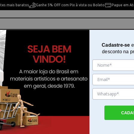
etes mais baratos
Ganhe 5% OFF com Pix à vista ou Boleto
Pague em Até
ho
Cavaletes
Pintura Artística
Pintura Artesan
Cadastre-se
e
desconto na p
a 14x14 cm OPA - 1029 - Flores Tulipas
Stencil De Acetato Para Pintura 
OPA - 1029 - Flores Tulipas
Sku. 4167
Detalhes do Produto
CADA
Stencil De Acetato Para Pintura 14x14 cm O
Flores Tulipas O Stencil De Acetato Para P
cm OPA - 1029 - Flores Tulipas funciona c