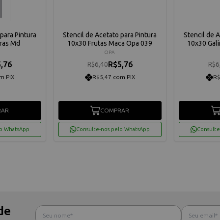
para Pintura
Stencil de Acetato para Pintura
Stencil de 
tras Md
10x30 Frutas Maca Opa 039
10x30 Gali
OPA
,76
R$5,76
R$6,40
R$6
m PIX
R$5,47 com PIX
R$
RAR
COMPRAR
lo WhatsApp
Consulte-nos pelo WhatsApp
Consulte
de