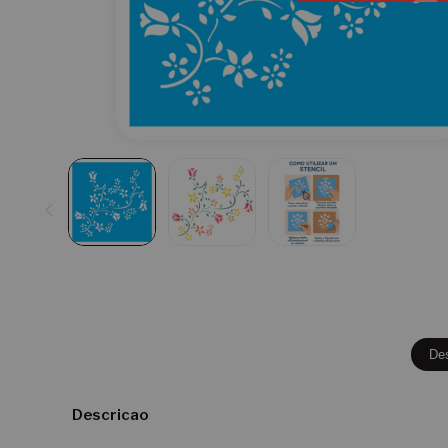
De
Descricao