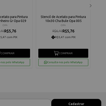
Acetato para Pintura
Stencil de Acetato para Pintura
Sten
nheiro Gr Opa 029
10x30 Cha Bule Opa 005
10x3
OPA
OPA
R$5,76
R$5,76
,40
R$6,40
5,47 com PIX
R$5,47 com PIX
COMPRAR
COMPRAR
-nos pelo WhatsApp
Consulte-nos pelo WhatsApp