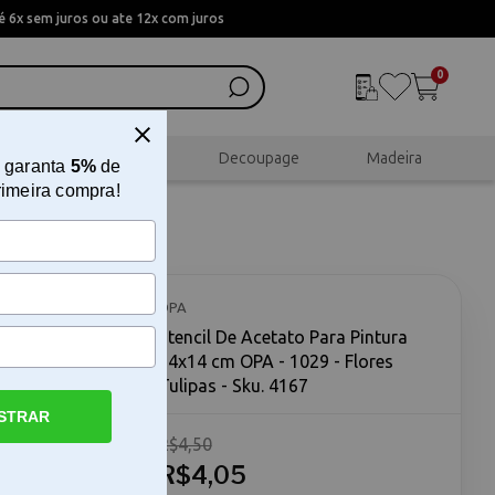
 6x sem juros ou ate 12x com juros
0
al
Scrapbook
Decoupage
Madeira
 garanta
5%
de
rimeira compra!
14x14 cm
OPA
Stencil De Acetato Para Pintura
14x14 cm OPA - 1029 - Flores
Tulipas - Sku. 4167
STRAR
R$4,50
PA - 1029 -
intura 14x14
R$4,05
omo um