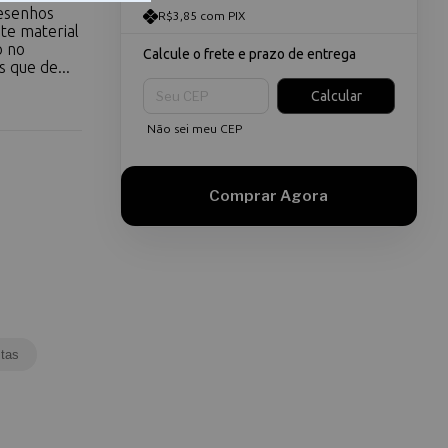
desenhos
R$3,85 com PIX
ste material
o no
Calcule o frete e prazo de entrega
s que de...
Entregas para o CEP:
Calcular
Não sei meu CEP
tas