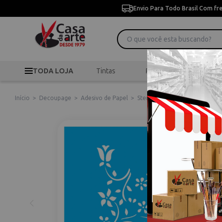
Envio Para Todo Brasil Com fr
TODA LOJA
Tintas
Pincéis
Desen
Início
>
Decoupage
>
Adesivo de Papel
>
Stencil De Acetato Para Pintur