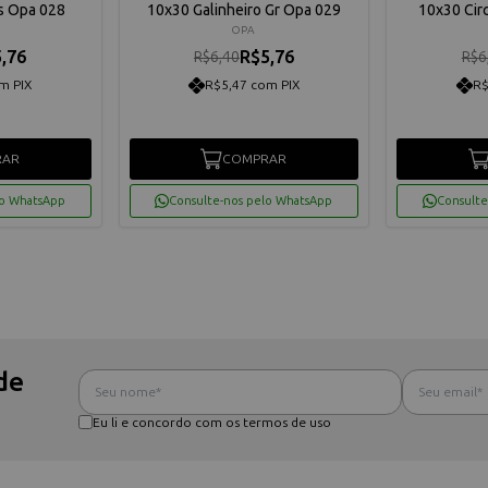
s Opa 028
10x30 Galinheiro Gr Opa 029
10x30 Cir
OPA
,76
R$5,76
R$6,40
R$6
m PIX
R$5,47 com PIX
R$
RAR
COMPRAR
lo WhatsApp
Consulte-nos pelo WhatsApp
Consulte
de
Eu li e concordo com os termos de uso