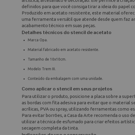
artística, artesanato e decoração. Ele permite a criaç
definidos para que você consiga tirar a ideia do papel c
Produzido em acetato resistente, este material oferece
uma ferramenta versátil que atende desde quem faz arte
acabamento técnico em suas peças.
Detalhes técnicos do stencil de acetato
Marca Opa.
Material fabricado em acetato resistente.
Tamanho de 10x10cm.
Modelo Trem III.
Conteúdo da embalagem com uma unidade.
Como aplicar o stencil em seus projetos
Para utilizar o produto, posicione a placa sobre a supe
as bordas com fita adesiva para evitar que o material s
acrílicas, PVA ou spray, utilizando ferramentas como esp
Para evitar borrões, a Casa da Arte recomenda o uso de
utilizar a técnica de esfumado para criar efeitos artíst
secagem completa da tinta.