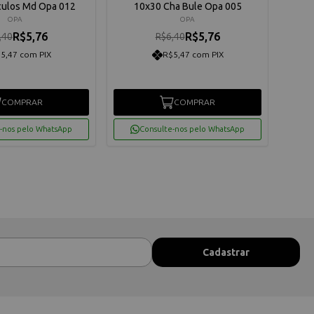
culos Md Opa 012
10x30 Cha Bule Opa 005
10x3
OPA
OPA
R$5,76
R$5,76
,40
R$6,40
5,47 com PIX
R$5,47 com PIX
COMPRAR
COMPRAR
-nos pelo WhatsApp
Consulte-nos pelo WhatsApp