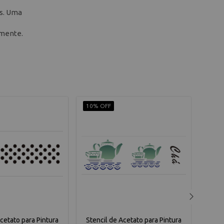
as. Uma
amente.
10% OFF
10% 
Acetato para Pintura
Stencil de Acetato para Pintura
Sten