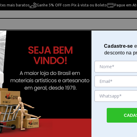
etes mais baratos
Ganhe 5% OFF com Pix à vista ou Boleto
Pague em Até
ho
Cavaletes
Pintura Artística
Pintura Artesan
Cadastre-se
e
desconto na p
ra 10x30 Trem Iii Opa 1037
Stencil de Acetato para Pintura 
Trem Iii Opa 1037
Sku. 65084
Detalhes do Produto
CADA
Stencil de Acetato para Pintura 10x30 Trem 
1037 O Stencil de Acetato para Pintura 10x3
Opa 1037 é um recurso prático para quem 