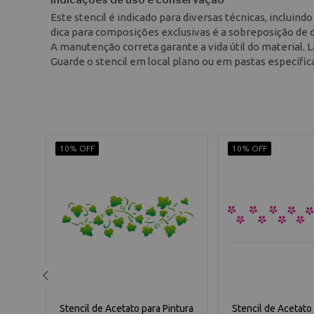
Indicações de uso e conservação
Este stencil é indicado para diversas técnicas, incluin
dica para composições exclusivas é a sobreposição de
A manutenção correta garante a vida útil do material.
Guarde o stencil em local plano ou em pastas específi
10% OFF
10% OFF
ntura
Stencil de Acetato para Pintura
Stencil de Acetato 