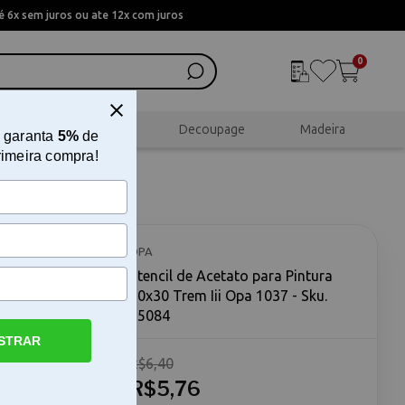
 6x sem juros ou ate 12x com juros
0
al
Scrapbook
Decoupage
Madeira
 garanta
5%
de
rimeira compra!
10x30
OPA
Stencil de Acetato para Pintura
10x30 Trem Iii Opa 1037 - Sku.
65084
STRAR
R$6,40
Iii Opa
0 Trem Iii
R$5,76
busca