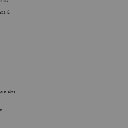
ornos
os. É
 prender
 e