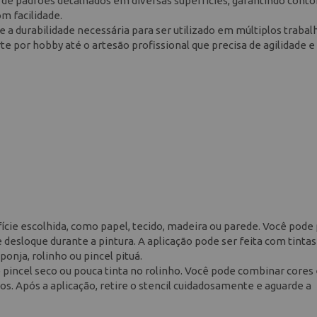
ão de padrões detalhados em diversas superfícies, garantindo cont
om facilidade.
 a durabilidade necessária para ser utilizado em múltiplos trabalh
 por hobby até o artesão profissional que precisa de agilidade e
rfície escolhida, como papel, tecido, madeira ou parede. Você pode
e desloque durante a pintura. A aplicação pode ser feita com tintas
onja, rolinho ou pincel pituá.
 pincel seco ou pouca tinta no rolinho. Você pode combinar cores
icos. Após a aplicação, retire o stencil cuidadosamente e aguarde a