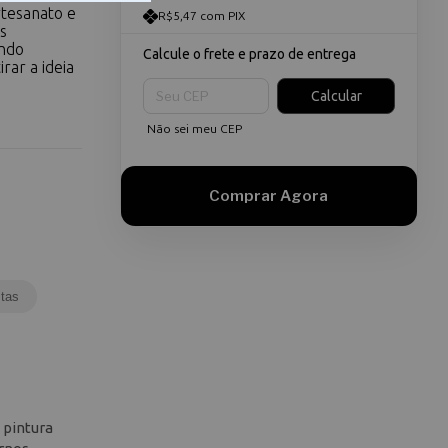
rtesanato e
R$5,47 com PIX
s
indo
Calcule o frete e prazo de entrega
rar a ideia
Entregas para o CEP:
Calcular
Não sei meu CEP
tas
 pintura