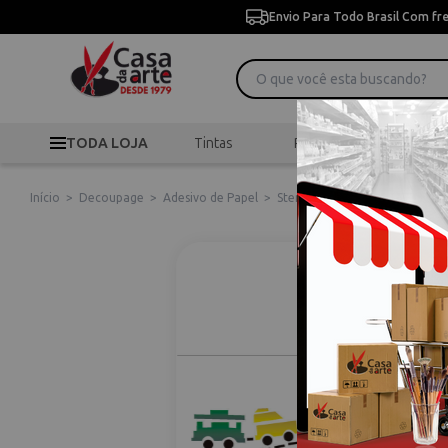
Envio Para Todo Brasil Com fr
TODA LOJA
Tintas
Pincéis
Desen
Início
>
Decoupage
>
Adesivo de Papel
>
Stencil de Acetato para Pintu