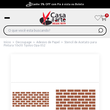
to
Pague em Até 6x sem juros ou ate 12x com juros
0
Início
>
Decoupage
>
Adesivo de Papel
>
Stencil de Acetato para
Pintura 10x30 Tijolos Opa 052