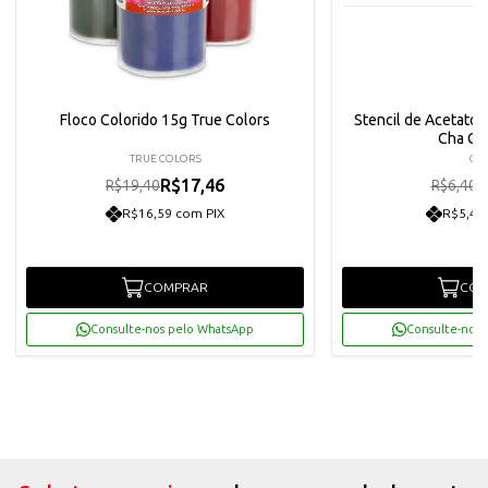
Floco Colorido 15g True Colors
Stencil de Acetato 
Cha Op
TRUE COLORS
OP
R$17,46
R
R$19,40
R$6,40
R$16,59 com PIX
R$5,47
COMPRAR
COM
Consulte-nos pelo WhatsApp
Consulte-nos 