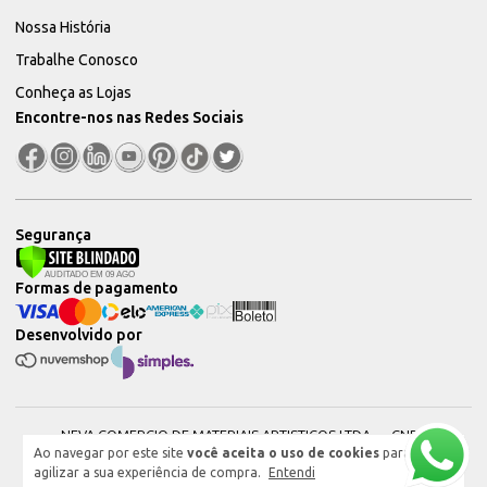
Nossa História
Trabalhe Conosco
Conheça as Lojas
Encontre-nos nas Redes Sociais
Segurança
Formas de pagamento
Desenvolvido por
NEVA COMERCIO DE MATERIAIS ARTISTICOS LTDA — CNPJ:
Ao navegar por este site
você aceita o uso de cookies
para
51604544000101 © 2026. Todos os direitos reservados.
agilizar a sua experiência de compra.
Entendi