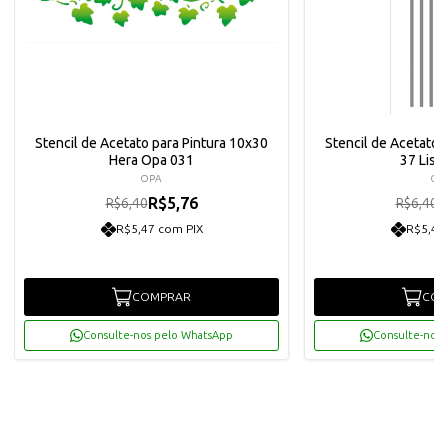
Stencil de Acetato para Pintura 10x30
Stencil de Acetato 
Hera Opa 031
37 List
OPA
OP
R$5,76
R
R$6,40
R$6,40
R$5,47 com PIX
R$5,47
COMPRAR
COM
Consulte-nos pelo WhatsApp
Consulte-nos 