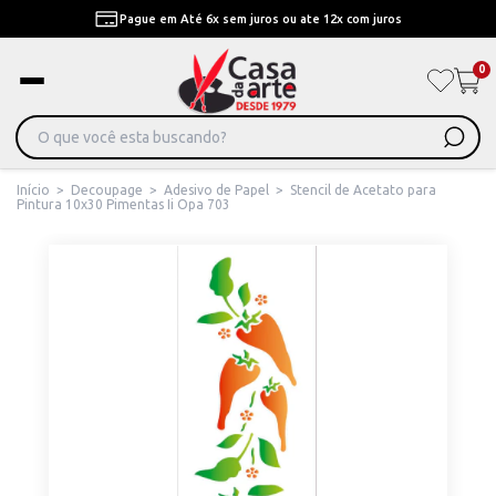
Pague em Até 6x sem juros ou ate 12x com juros
0
Início
>
Decoupage
>
Adesivo de Papel
>
Stencil de Acetato para
Pintura 10x30 Pimentas Ii Opa 703