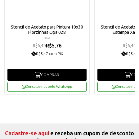
Stencil de Acetato para Pintura 10x30
Stencil de Acetato 
Florzinhas Opa 028
Estampa Xad
OPA
OP
R$5,76
R
R$6,40
R$6,40
R$5,47 com PIX
R$5,47
COMPRAR
COM
Consulte-nos pelo WhatsApp
Consulte-nos 
Cadastre-se aqui
e receba um cupom de desconto