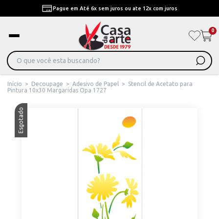
Pague em Até 6x sem juros ou ate 12x com juros
0
Início
>
Decoupage
>
Adesivo de Papel
>
Stencil de Acetato para
Pintura 10x30 Margaridas Opa 1727
Esgotado