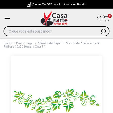
to
Pague em Até 6x sem juros ou ate 12x com juros
0
Início
>
Decoupage
>
Adesivo de Papel
>
Stencil de Acetato para
Pintura 10x30 Hera Iii Opa 741