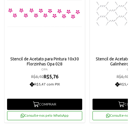
Stencil de Acetato para Pintura 10x30
Stencil de Acetato 
Florzinhas Opa 028
Galinheiro 
OPA
OP
R$5,76
R
R$6,40
R$6,40
R$5,47 com PIX
R$5,47
COMPRAR
COM
Consulte-nos pelo WhatsApp
Consulte-nos 