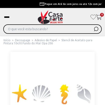
Pague em Até 6x sem juros ou ate 12x com juros
0
Início
>
Decoupage
>
Adesivo de Papel
>
Stencil de Acetato para
Pintura 10x30 Fundo do Mar Opa 206