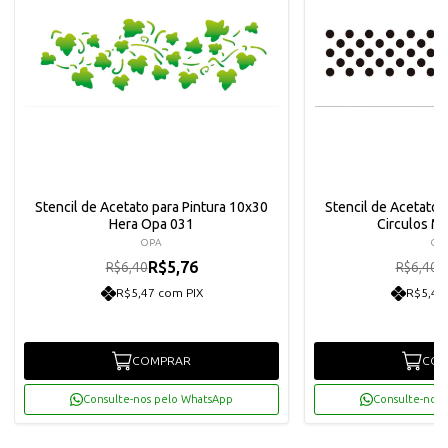
Stencil de Acetato para Pintura 10x30
Stencil de Acetato 
Hera Opa 031
Circulos M
OPA
OP
R$5,76
R
R$6,40
R$6,40
R$5,47 com PIX
R$5,47
COMPRAR
COM
Consulte-nos pelo WhatsApp
Consulte-nos 