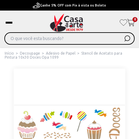
Pague em Até 6x sem juros ou ate 12x com juros
0
Início
>
Decoupage
>
Adesivo de Papel
>
Stencil de Acetato para
Pintura 10x30 Doces Opa 1099