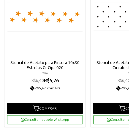
Stencil de Acetato para Pintura 10x30
Stencil de Acetato 
Estrelas Gr Opa 020
Circulos P
OPA
OP
R$5,76
R
R$6,40
R$6,40
R$5,47 com PIX
R$5,47
COMPRAR
COM
Consulte-nos pelo WhatsApp
Consulte-nos 