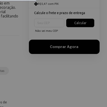
são em
R$5,47 com PIX
decoração.
rial
Calcule o frete e prazo de entrega
facilitando
Entregas para o CEP:
Calcular
Não sei meu CEP
tas
os de