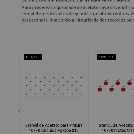
Cuidados e manutenção para maior durabilidade
Para preservar a qualidade do acetato, lave o stencil 
completamente antes de guardá-la, evitando dobras. O 
para stencils, mantendo a integridade dos recortes par
10% OFF
10% OFF
ntura
Stencil de Acetato para Pintura
Stencil de Acetato 
10x30 Circulos Pq Opa 013
10x30 Frutas Ma