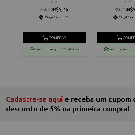
OPA
OPA
R$5,76
R$5
R$6,40
R$6,40
R$5,47 com PIX
R$5,47 co
COMPRAR
COMP
App
Consulte-nos pelo WhatsApp
Consulte-nos pe
Cadastre-se aqui
e receba um cupom 
desconto de 5% na primeira compra!