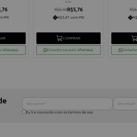
OPA
,76
R$5,76
R$6,40
R$6
m PIX
R$5,47 com PIX
R$
RAR
COMPRAR
lo WhatsApp
Consulte-nos pelo WhatsApp
Consulte
de
Eu li e concordo com os termos de uso