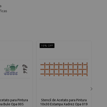
a
ficas
10% OFF
10% 
Acetato para Pintura
Stencil de Acetato para Pintura
Sten
ha Bule Opa 005
10x30 Estampa Xadrez Opa 019