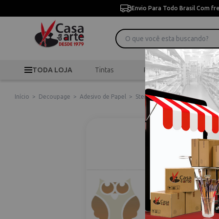
Envio Para Todo Brasil Com fr
TODA LOJA
Tintas
Pincéis
Desen
Início
>
Decoupage
>
Adesivo de Papel
>
Stencil de Acetato para Pintu