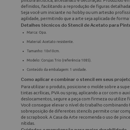
pintura artística, artesanato e decoração. Produzido e
definidos, facilitando a reprodução de figuras detalhad
Seja você um iniciante no hobby ou um artesão profissi
agilidade, permitindo que a arte seja aplicada de forma
Detalhes técnicos do Stencil de Acetato para Pin
Marca: Opa.
Material: Acetato resistente.
Tamanho: 10x10cm.
Modelo: Corujas Trio (referência 1085).
Conteúdo da embalagem: 1 unidade.
Como aplicar e combinar o stencil em seus projet
Para utilizar o produto, posicione o molde sobre a supe
tintas acrílicas, PVA ou spray, aplicando a cor com o aux
deslocamentos, segure a peça com firmeza ou utilize fi
Você consegue elevar o nível do trabalho combinando 
sobreposição de diferentes stencils permite criar comp
de scrapbook. A Casa da Arte recomenda o uso de pincel
nítidas.