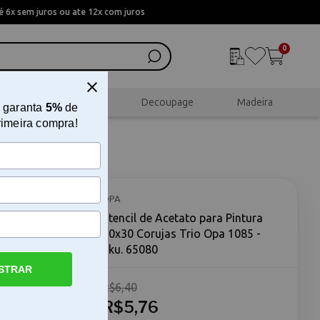
 6x sem juros ou ate 12x com juros
0
al
Scrapbook
Decoupage
Madeira
 garanta
5%
de
rimeira compra!
10x30
OPA
Stencil de Acetato para Pintura
10x30 Corujas Trio Opa 1085 -
Sku. 65080
STRAR
R$6,40
cetato para
cil de
R$5,76
pa 1085 é