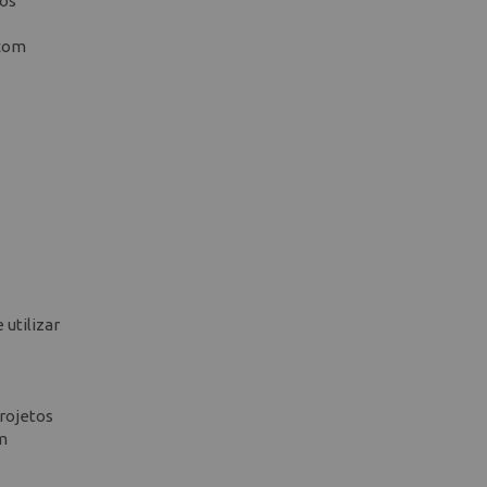
nos
 com
 utilizar
projetos
em