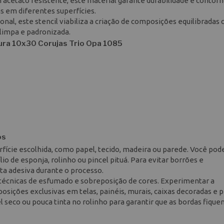
m acetato resistente, este material garante durabilidade e contor
as em diferentes superfícies.
onal, este stencil viabiliza a criação de composições equilibradas
 limpa e padronizada.
tura 10x30 Corujas Trio Opa 1085
os
rfície escolhida, como papel, tecido, madeira ou parede. Você pode
ílio de esponja, rolinho ou pincel pituá. Para evitar borrões e
ta adesiva durante o processo.
técnicas de esfumado e sobreposição de cores. Experimentar a
osições exclusivas em telas, painéis, murais, caixas decoradas e 
 seco ou pouca tinta no rolinho para garantir que as bordas fiqu