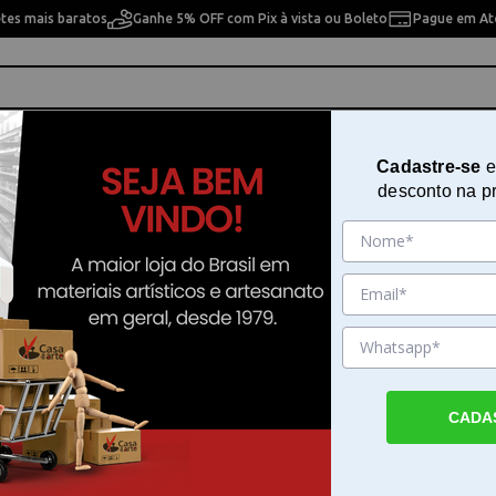
etes mais baratos
Ganhe 5% OFF com Pix à vista ou Boleto
Pague em Até
ho
Cavaletes
Pintura Artística
Pintura Artesan
Cadastre-se
e
desconto na p
ra 10x30 Corujas Trio Opa 1085
Stencil de Acetato para Pintura 
Corujas Trio Opa 1085
Sku. 65080
Detalhes do Produto
CADA
Crie padrões detalhados com o Stencil de A
Pintura 10x30 Corujas Trio Opa 1085 O Sten
Acetato para Pintura 10x30 Corujas Trio O