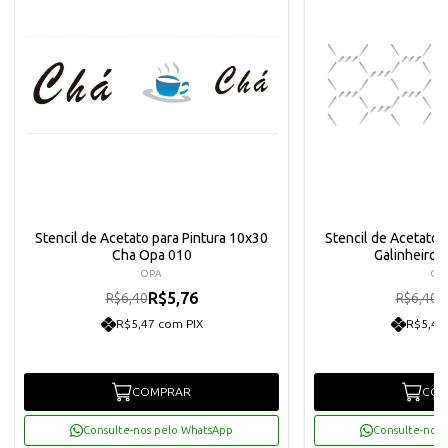
Stencil de Acetato para Pintura 10x30
Stencil de Acetato 
Cha Opa 010
Galinheiro 
OPA
OP
R$5,76
R
R$6,40
R$6,40
R$5,47 com PIX
R$5,47
COMPRAR
COM
Consulte-nos pelo WhatsApp
Consulte-nos 