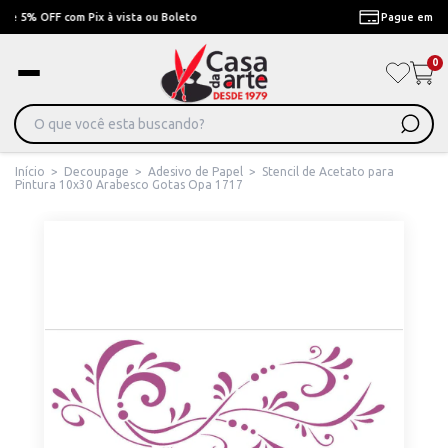
Pague em Até 6x sem juros ou ate 12x com juros
0
Início
>
Decoupage
>
Adesivo de Papel
>
Stencil de Acetato para
Pintura 10x30 Arabesco Gotas Opa 1717