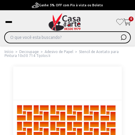
F com Pix à vista ou Boleto
Pague em Até 6x sem j
0
Início
>
Decoupage
>
Adesivo de Papel
>
Stencil de Acetato para
Pintura 10x30 714 Tijolos Ii