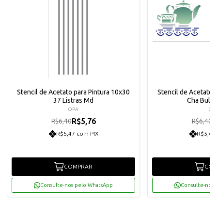
Stencil de Acetato para Pintura 10x30
Stencil de Acetato 
37 Listras Md
Cha Bule
OPA
OP
R$5,76
R
R$6,40
R$6,40
R$5,47 com PIX
R$5,47
COMPRAR
COM
Consulte-nos pelo WhatsApp
Consulte-nos 