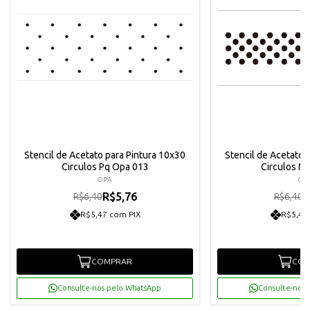
Stencil de Acetato para Pintura 10x30
Stencil de Acetato 
Circulos Pq Opa 013
Circulos M
OPA
OP
R$5,76
R
R$6,40
R$6,40
R$5,47 com PIX
R$5,47
COMPRAR
COM
Consulte-nos pelo WhatsApp
Consulte-nos 