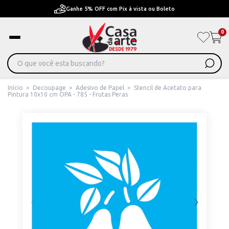
Ganhe 5% OFF com Pix à vista ou Boleto
0
Início
>
Decoupage
>
Adesivo de Papel
>
Stencil de Acetato para
Pintura 10x10 cm OPA - 785 - Frutas Peras