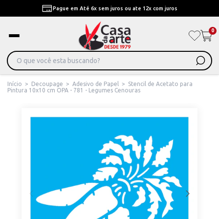
Pague em Até 6x sem juros ou ate 12x com juros
0
Início
>
Decoupage
>
Adesivo de Papel
>
Stencil de Acetato para
Pintura 10x10 cm OPA - 781 - Legumes Cenouras