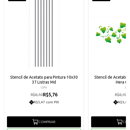
Stencil de Acetato para Pintura 10x30
Stencil de Acetato 
37 Listras Md
Hera O
OPA
OP
R$5,76
R
R$6,40
R$6,40
R$5,47 com PIX
R$5,47
COMPRAR
COM