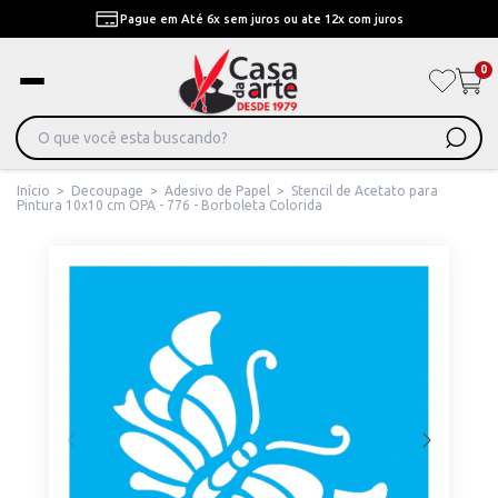
Pague em Até 6x sem juros ou ate 12x com juros
0
Início
>
Decoupage
>
Adesivo de Papel
>
Stencil de Acetato para
Pintura 10x10 cm OPA - 776 - Borboleta Colorida