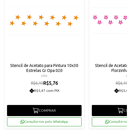
Stencil de Acetato para Pintura 10x30
Stencil de Acetato 
Estrelas Gr Opa 020
Florzinha
OPA
OP
R$5,76
R
R$6,40
R$6,40
R$5,47 com PIX
R$5,47
COMPRAR
COM
Consulte-nos pelo WhatsApp
Consulte-nos 