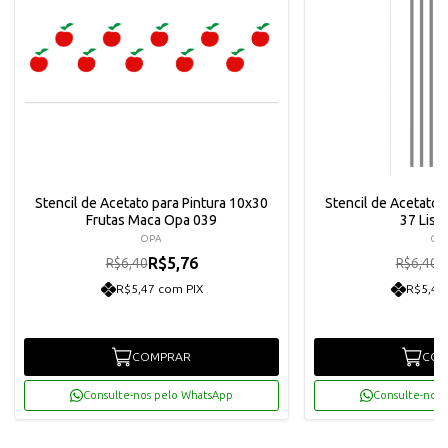
Stencil de Acetato para Pintura 10x30
Stencil de Acetato 
Frutas Maca Opa 039
37 List
OPA
OP
R$5,76
R
R$6,40
R$6,40
R$5,47 com PIX
R$5,47
COMPRAR
COM
Consulte-nos pelo WhatsApp
Consulte-nos 