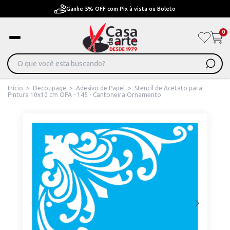
Pague em Até 6x sem juros ou ate 12x com juros
0
Início
>
Decoupage
>
Adesivo de Papel
>
Stencil de Acetato para
Pintura 10x10 cm OPA - 145 - Cantoneira Ornamento