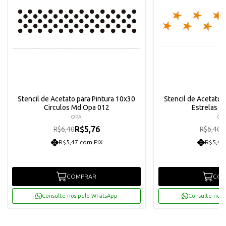
Stencil de Acetato para Pintura 10x30
Stencil de Acetato 
Circulos Md Opa 012
Estrelas G
OPA
OP
R$5,76
R
R$6,40
R$6,40
R$5,47 com PIX
R$5,47
COMPRAR
COM
Consulte-nos pelo WhatsApp
Consulte-nos 