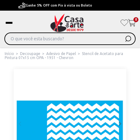
Pague em Até 6x sem juros ou ate 12x com juros
0
Início
>
Decoupage
>
Adesivo de Papel
>
Stencil de Acetato para
Pintura 07x15 cm OPA - 1951 - Chevron