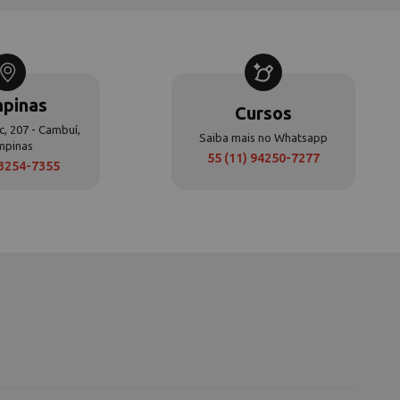
pinas
Cursos
c, 207 - Cambuí,
Saiba mais no Whatsapp
mpinas
55 (11) 94250-7277
 3254-7355