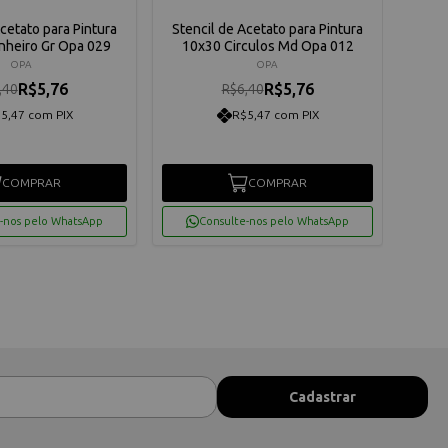
Acetato para Pintura
Stencil de Acetato para Pintura
Sten
nheiro Gr Opa 029
10x30 Circulos Md Opa 012
1
OPA
OPA
R$5,76
R$5,76
,40
R$6,40
5,47 com PIX
R$5,47 com PIX
COMPRAR
COMPRAR
-nos pelo WhatsApp
Consulte-nos pelo WhatsApp