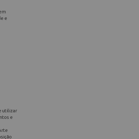
 em
de e
 utilizar
entos e
Arte
osição