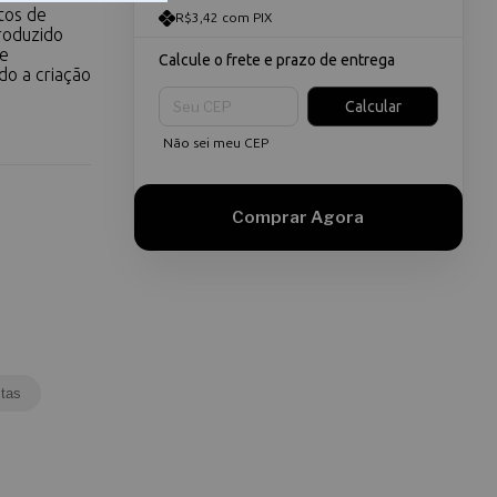
tos de
R$3,42 com PIX
Produzido
te
Calcule o frete e prazo de entrega
do a criação
Entregas para o CEP:
Calcular
Não sei meu CEP
tas