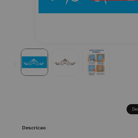
De
Descricao