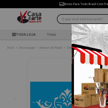
Envio Para Todo Brasil Com fr
TODA LOJA
Tintas
Pincéis
Desen
Início
>
Decoupage
>
Adesivo de Papel
>
Stencil de Acetato para Pintu