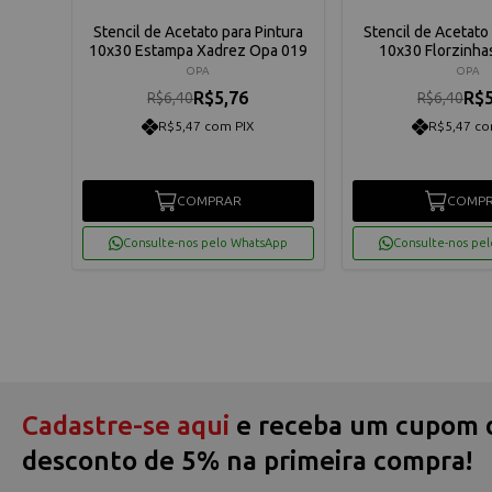
ntura
Stencil de Acetato para Pintura
Stencil de Acetato 
013
10x30 Estampa Xadrez Opa 019
10x30 Florzinha
OPA
OPA
R$5,76
R$5
R$6,40
R$6,40
R$5,47 com PIX
R$5,47 co
COMPRAR
COMP
App
Consulte-nos pelo WhatsApp
Consulte-nos pe
Cadastre-se aqui
e receba um cupom 
desconto de 5% na primeira compra!