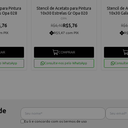
para Pintura
Stencil de Acetato para Pintura
Stencil de 
s Opa 028
10x30 Estrelas Gr Opa 020
10x30 Gali
OPA
,76
R$5,76
R$6,40
R$6
m PIX
R$5,47 com PIX
R$
RAR
COMPRAR
lo WhatsApp
Consulte-nos pelo WhatsApp
Consulte
de
Eu li e concordo com os termos de uso