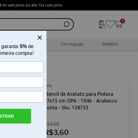
 6x sem juros ou ate 12x com juros
0
al
Scrapbook
Decoupage
Madeira
 garanta
5%
de
rimeira compra!
07x15 cm
OPA
Stencil de Acetato para Pintura
07x15 cm OPA - 1946 - Arabesco
Ponta - Sku. 128733
STRAR
R$4,00
PA - 1946 -
intura
R$3,60
m recurso