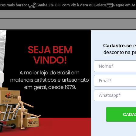
etes mais baratos
Ganhe 5% OFF com Pix à vista ou Boleto
Pague em Até
ho
Cavaletes
Pintura Artística
Pintura Artesan
Cadastre-se
e
desconto na p
ra 07x15 cm OPA - 1946 - Arabesco Ponta
Stencil de Acetato para Pintura 
OPA - 1946 - Arabesco Ponta
Sku. 128733
Detalhes do Produto
CADA
Stencil de Acetato para Pintura 07x15 cm O
Arabesco Ponta O Stencil de Acetato para P
07x15 cm OPA - 1946 - Arabesco Ponta é u