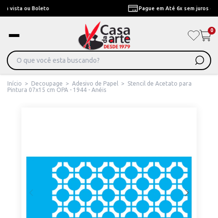
Pague em Até 6x sem juros ou ate 12x com juros
0
Início
>
Decoupage
>
Adesivo de Papel
>
Stencil de Acetato para
Pintura 07x15 cm OPA - 1944 - Anéis