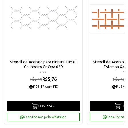
Stencil de Acetato para Pintura 10x30
Stencil de Acetato 
Galinheiro Gr Opa 029
Estampa Xad
OPA
OP
R$5,76
R
R$6,40
R$6,40
R$5,47 com PIX
R$5,47
COMPRAR
COM
Consulte-nos pelo WhatsApp
Consulte-nos 