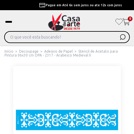
Pague em Até 6x sem juros ou ate 12x com juros
0
Início
>
Decoupage
>
Adesivo de Papel
>
Stencil de Acetato para
Pintura 06x30 cm OPA - 2317 - Arabesco Medieval II