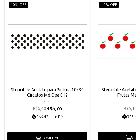
10% OFF
10% OFF
Stencil de Acetato para Pintura 10x30
Stencil de Acetato 
Circulos Md Opa 012
Frutas Mac
OPA
OP
R$5,76
R
R$6,40
R$6,40
R$5,47 com PIX
R$5,47
COMPRAR
COM