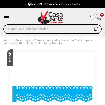
ta ou Boleto
Pague em Até 6x sem juros ou ate 12x
0
Início
>
Decoupage
>
Adesivo de Papel
>
Stencil de Acetato para
Pintura 06x30 cm OPA - 1937 - Barra Bolinha
Esgotado