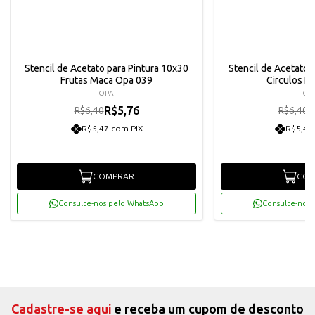
Stencil de Acetato para Pintura 10x30
Stencil de Acetato 
Frutas Maca Opa 039
Circulos P
OPA
OP
R$5,76
R
R$6,40
R$6,40
R$5,47 com PIX
R$5,47
COMPRAR
COM
Consulte-nos pelo WhatsApp
Consulte-nos 
Cadastre-se aqui
e receba um cupom de desconto