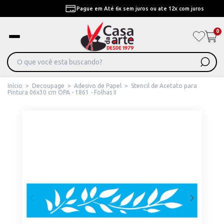
Pague em Até 6x sem juros ou ate 12x com juros
0
Início
>
Decoupage
>
Adesivo de Papel
>
Stencil de Acetato para
Pintura 06x30 cm OPA - 1861 - Folhas II