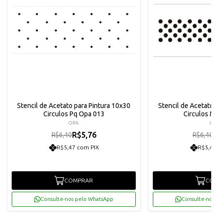
Stencil de Acetato para Pintura 10x30
Stencil de Acetato 
Circulos Pq Opa 013
Circulos M
OPA
OP
R$5,76
R
R$6,40
R$6,40
R$5,47 com PIX
R$5,47
COMPRAR
COM
Consulte-nos pelo WhatsApp
Consulte-nos 