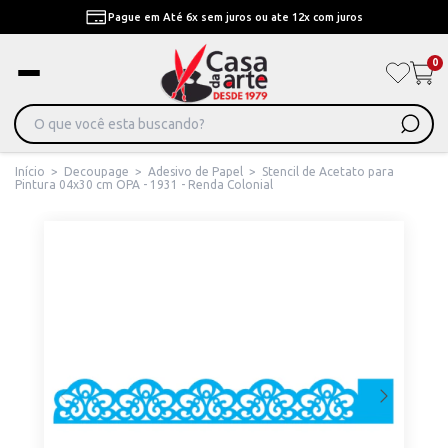
Pague em Até 6x sem juros ou ate 12x com juros
0
Início
>
Decoupage
>
Adesivo de Papel
>
Stencil de Acetato para
Pintura 04x30 cm OPA - 1931 - Renda Colonial