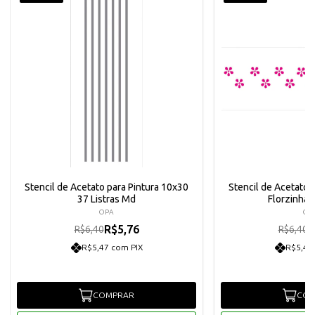
Stencil de Acetato para Pintura 10x30
Stencil de Acetato 
37 Listras Md
Florzinha
OPA
OP
R$5,76
R
R$6,40
R$6,40
R$5,47 com PIX
R$5,47
COMPRAR
COM