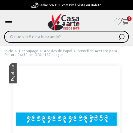
Ganhe 5% OFF com Pix à vista ou Boleto
0
Início
>
Decoupage
>
Adesivo de Papel
>
Stencil de Acetato para
Pintura 04x30 cm OPA - 187 - Laços
Esgotado