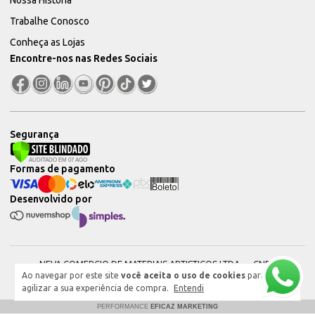
Trabalhe Conosco
Conheça as Lojas
Encontre-nos nas Redes Sociais
Segurança
Formas de pagamento
Desenvolvido por
NEVA COMERCIO DE MATERIAIS ARTISTICOS LTDA — CNPJ:
Ao navegar por este site
você aceita o uso de cookies
para
51604544000101 © 2026. Todos os direitos reservados.
agilizar a sua experiência de compra.
Entendi