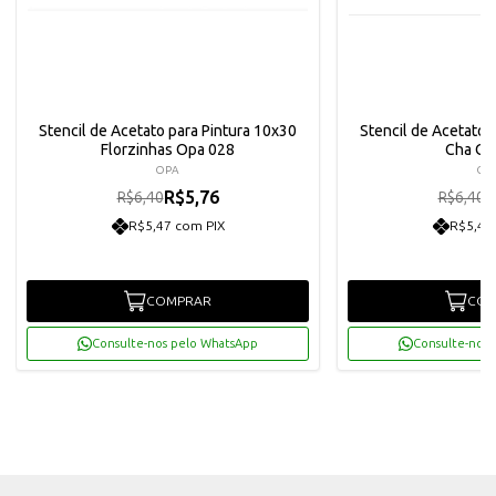
Stencil de Acetato para Pintura 10x30
Stencil de Acetato 
Florzinhas Opa 028
Cha Op
OPA
OP
R$5,76
R
R$6,40
R$6,40
R$5,47 com PIX
R$5,47
COMPRAR
COM
Consulte-nos pelo WhatsApp
Consulte-nos 