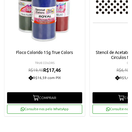
Floco Colorido 15g True Colors
Stencil de Acetato 
Circulos M
TRUE COLORS
OP
R$17,46
R
R$19,40
R$6,40
R$16,59 com PIX
R$5,47
COMPRAR
COM
Consulte-nos pelo WhatsApp
Consulte-nos 