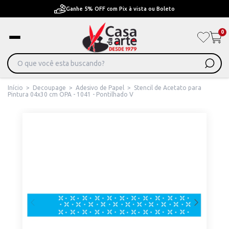
Pague em Até 6x sem juros ou ate 12x com juros
0
Início
>
Decoupage
>
Adesivo de Papel
>
Stencil de Acetato para
Pintura 04x30 cm OPA - 1041 - Pontilhado V