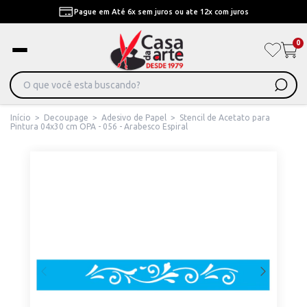
Pague em Até 6x sem juros ou ate 12x com juros
0
Início
>
Decoupage
>
Adesivo de Papel
>
Stencil de Acetato para
Pintura 04x30 cm OPA - 056 - Arabesco Espiral