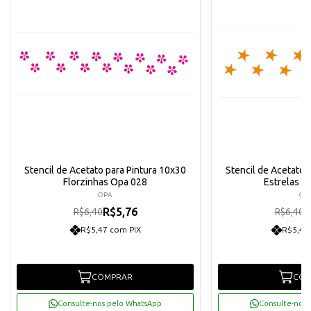
Stencil de Acetato para Pintura 10x30
Stencil de Acetato 
Florzinhas Opa 028
Estrelas G
OPA
OP
R$5,76
R
R$6,40
R$6,40
R$5,47 com PIX
R$5,47
COMPRAR
COM
Consulte-nos pelo WhatsApp
Consulte-nos 