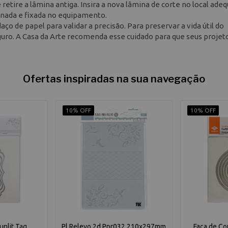
e retire a lâmina antiga. Insira a nova lâmina de corte no local ade
onada e fixada no equipamento.
ço de papel para validar a precisão. Para preservar a vida útil do
guro. A Casa da Arte recomenda esse cuidado para que seus projet
Ofertas inspiradas na sua navegação
10% OFF
10% OFF
unlit Tag
Pl Relevo 2d Ppr032 210x297mm
Faca de Co