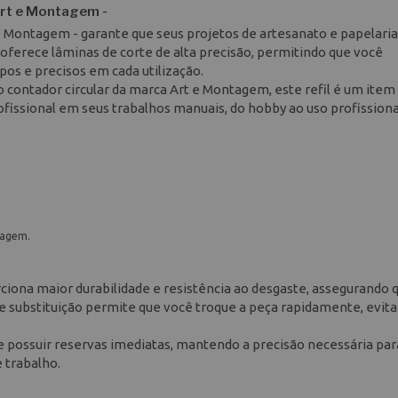
Art e Montagem -
 e Montagem - garante que seus projetos de artesanato e papelaria
o oferece lâminas de corte de alta precisão, permitindo que você
os e precisos em cada utilização.
 contador circular da marca Art e Montagem, este refil é um item
fissional em seus trabalhos manuais, do hobby ao uso profissiona
tagem.
rciona maior durabilidade e resistência ao desgaste, assegurando 
e substituição permite que você troque a peça rapidamente, evit
e possuir reservas imediatas, mantendo a precisão necessária par
 trabalho.