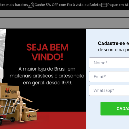
etes mais baratos
Ganhe 5% OFF com Pix à vista ou Boleto
Pague em Até
ho
Cavaletes
Pintura Artística
Pintura Artesan
Cadastre-se
e
desconto na p
ircular 3 unidades Art e Montagem - FES054
Refil Lâminas Para Contador Circ
unidades Art e Montagem - FES0
Sku. 186173
Detalhes do Produto
CADA
Refil Lâminas Para Contador Circular 3 unid
Montagem - O Refil Lâminas Para Contador 
unidades Art e Montagem - garante que seu