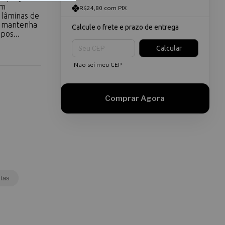
em
R$24,80 com PIX
 lâminas de
ê mantenha
Calcule o frete e prazo de entrega
pos...
Entregas para o CEP:
Calcular
Não sei meu CEP
tas