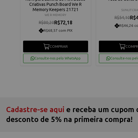
91
Criativas Punch Board We R
Memory Keepers 21721
SUNLIT CRA
WE R MEMORY
R$4
R$54,10
R$72,18
R$80,20
R$46,26 c
R$68,57 com PIX
os
COMPRAR
COMP
App
Consulte-nos pelo WhatsApp
Consulte-nos pe
Cadastre-se aqui
e receba um cupom 
desconto de 5% na primeira compra!