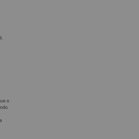
l.
que o
ando
a