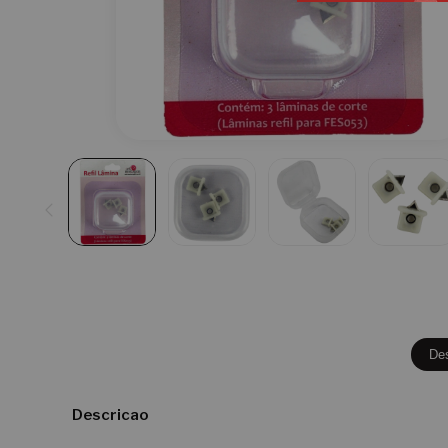
De
Descricao