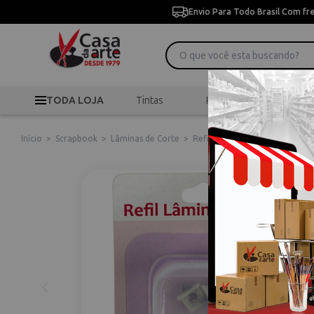
Envio Para Todo Brasil Com fr
TODA LOJA
Tintas
Pincéis
Desen
Início
>
Scrapbook
>
Lâminas de Corte
>
Refil Lâminas Para Contador C