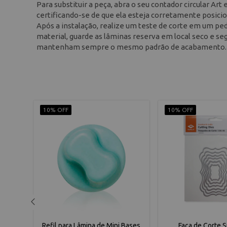
Para substituir a peça, abra o seu contador circular Art 
certificando-se de que ela esteja corretamente posici
Após a instalação, realize um teste de corte em um peda
material, guarde as lâminas reserva em local seco e se
mantenham sempre o mesmo padrão de acabamento.
10% OFF
10% OFF
de
Refil para Lâmina de Mini Bases
Faca de Corte S