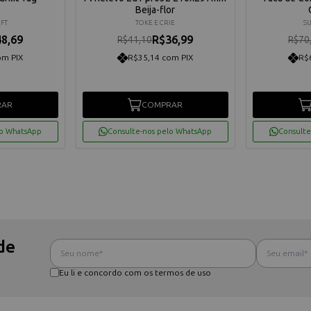
Beija-flor
FT
TOKE E CRIE
S
8,69
R$36,99
R$41,10
R$70
om PIX
R$35,14 com PIX
R$
RAR
COMPRAR
lo WhatsApp
Consulte-nos pelo WhatsApp
Consulte
de
Eu li e concordo com os termos de uso