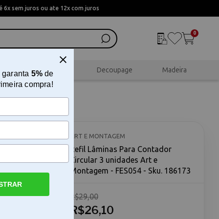
 6x sem juros ou ate 12x com juros
0
al
Scrapbook
Decoupage
Madeira
 garanta
5%
de
rimeira compra!
ular 3
54
ART E MONTAGEM
Refil Lâminas Para Contador
Circular 3 unidades Art e
Montagem - FES054 - Sku. 186173
STRAR
R$29,00
ades Art e
Circular 3
R$26,10
s projetos