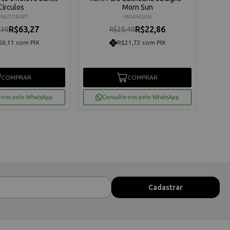
Círculos
Morn Sun
UNLIT CRAFT
MORN SUN
R$63,27
R$22,86
,30
R$25,40
60,11 com PIX
R$21,72 com PIX
COMPRAR
COMPRAR
-nos pelo WhatsApp
Consulte-nos pelo WhatsApp