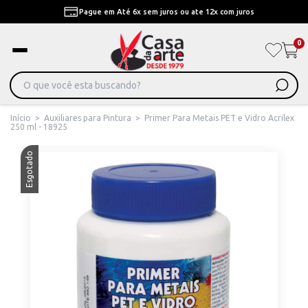
Pague em Até 6x sem juros ou ate 12x com juros
0
Início
>
Auxiliares para Pintura
>
Primer Para Metais PET e Vidro Acrilex
250 ml - 18925
Esgotado