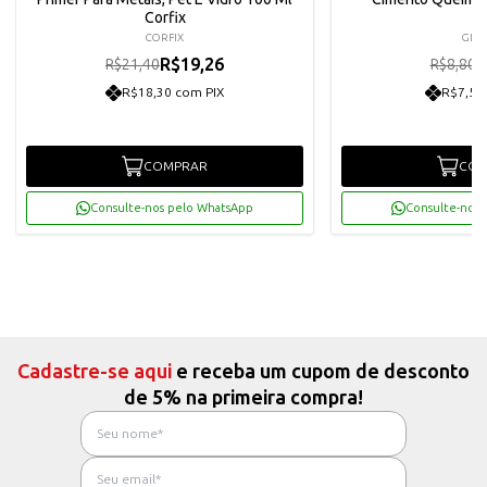
Corfix
CORFIX
GLIA
R$19,26
R
R$21,40
R$8,80
R$18,30 com PIX
R$7,52
COMPRAR
COM
Consulte-nos pelo WhatsApp
Consulte-nos 
Cadastre-se aqui
e receba um cupom de desconto
de 5% na primeira compra!