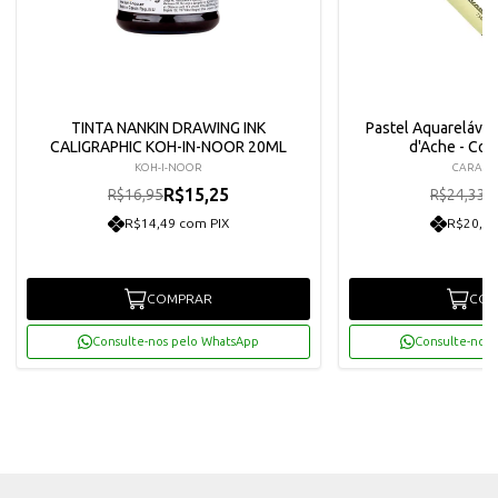
TINTA NANKIN DRAWING INK
Pastel Aquarelável 
CALIGRAPHIC KOH-IN-NOOR 20ML
d'Ache - Co
KOH-I-NOOR
CARAN
R$15,25
R
R$16,95
R$24,33
R$14,49 com PIX
R$20,81
COMPRAR
COM
Consulte-nos pelo WhatsApp
Consulte-nos 