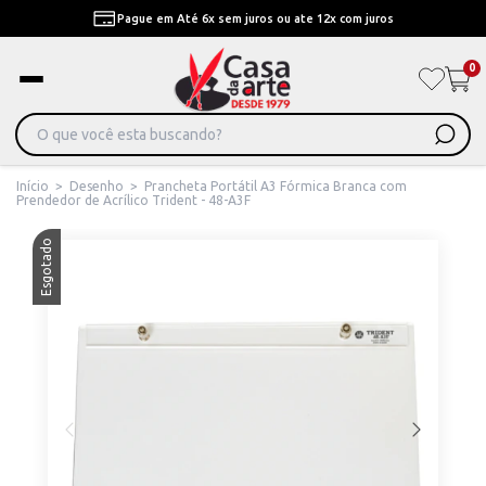
Pague em Até 6x sem juros ou ate 12x com juros
0
Início
>
Desenho
>
Prancheta Portátil A3 Fórmica Branca com
Prendedor de Acrílico Trident - 48-A3F
Esgotado