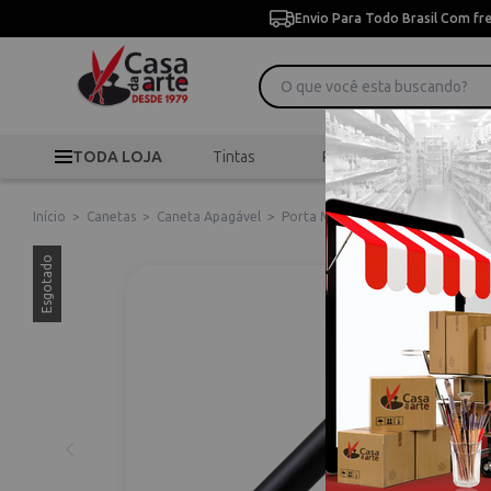
Envio Para Todo Brasil Com fr
TODA LOJA
Tintas
Pincéis
Desen
Início
>
Canetas
>
Caneta Apagável
>
Porta Marcador Pigma Holder Bla
Esgotado