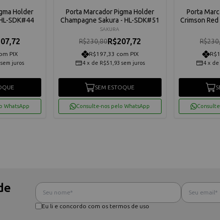
igma Holder
Porta Marcador Pigma Holder
Porta Marc
- HL-SDK#44
Champagne Sakura - HL-SDK#51
Crimson Red
SAKURA
07,72
R$207,72
R$230,80
R$230
om PIX
R$197,33 com PIX
R$1
sem juros
4
x
de
R$51,93
sem juros
4
x
d
OQUE
SEM ESTOQUE
S
lo WhatsApp
Consulte-nos pelo WhatsApp
Consulte
de
Eu li e concordo com os termos de uso