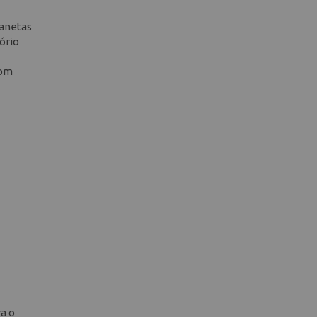
canetas
ório
com
ra o