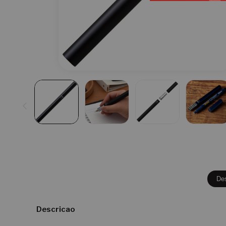
De
Descricao