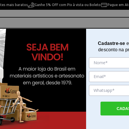
etes mais baratos
Ganhe 5% OFF com Pix à vista ou Boleto
Pague em Até
ho
Cavaletes
Pintura Artística
Pintura Artesan
Cadastre-se
e
desconto na p
ck Sakura - HL-SDK#49
Porta Marcador Pigma Holder Bl
Sakura - HL-SDK#49
Sku. 200616
Detalhes do Produto
CADA
Conforto e precisão com o Porta Marcador
Holder Black Sakura O Porta Marcador Pig
Black Sakura é um suporte premium desenv