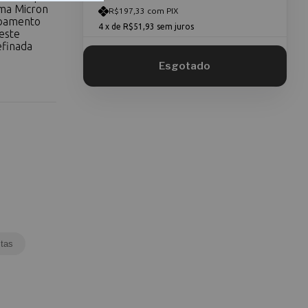
gma Micron
R$197,33 com PIX
abamento
4
x de
R$51,93
sem juros
este
efinada
tas