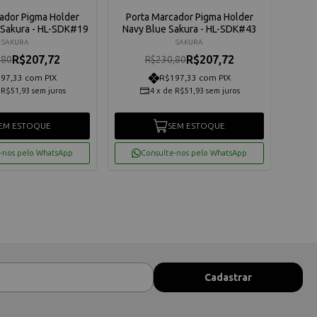
ador Pigma Holder
Porta Marcador Pigma Holder
 Sakura - HL-SDK#19
Navy Blue Sakura - HL-SDK#43
SAKURA
SAKURA
R$207,72
R$207,72
,80
R$230,80
97,33 com PIX
R$197,33 com PIX
e
R$51,93
sem juros
4
x
de
R$51,93
sem juros
EM ESTOQUE
SEM ESTOQUE
-nos pelo WhatsApp
Consulte-nos pelo WhatsApp