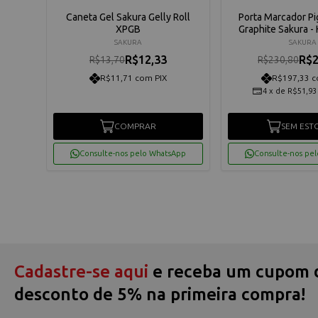
Caneta Gel Sakura Gelly Roll
Porta Marcador P
XPGB
Graphite Sakura 
SAKURA
SAKURA
R$12,33
R$2
R$13,70
R$230,80
R$11,71 com PIX
R$197,33 c
4
x
de
R$51,93
COMPRAR
SEM EST
Consulte-nos pelo WhatsApp
Consulte-nos pe
Cadastre-se aqui
e receba um cupom 
desconto de 5% na primeira compra!