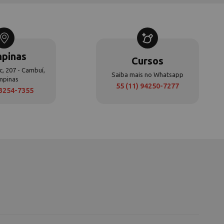
pinas
Cursos
c, 207 - Cambuí,
Saiba mais no Whatsapp
mpinas
55 (11) 94250-7277
 3254-7355