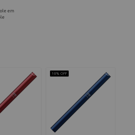
role em
ole
10% OFF