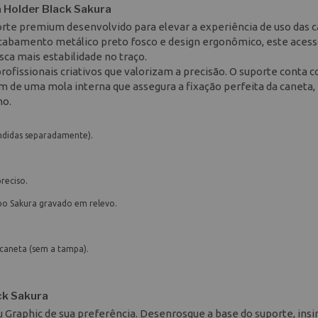
 Holder Black Sakura
rte premium desenvolvido para elevar a experiência de uso das 
cabamento metálico preto fosco e design ergonômico, este acess
ca mais estabilidade no traço.
e profissionais criativos que valorizam a precisão. O suporte conta 
m de uma mola interna que assegura a fixação perfeita da caneta,
ho.
ndidas separadamente).
reciso.
po Sakura gravado em relevo.
caneta (sem a tampa).
ck Sakura
 Graphic de sua preferência. Desenrosque a base do suporte, insi