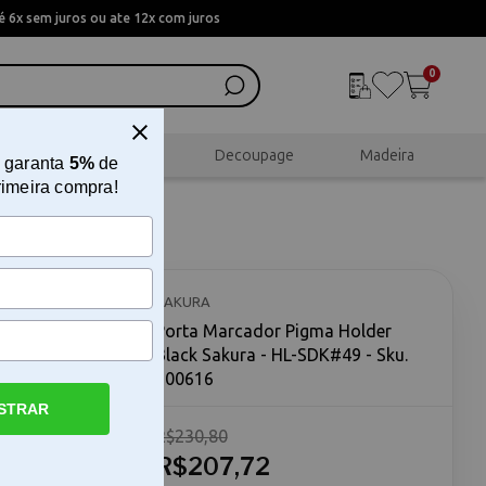
 6x sem juros ou ate 12x com juros
0
al
Scrapbook
Decoupage
Madeira
 garanta
5%
de
rimeira compra!
ack
SAKURA
Porta Marcador Pigma Holder
Black Sakura - HL-SDK#49 - Sku.
200616
STRAR
R$230,80
 Pigma
ma Holder
R$207,72
olvido para