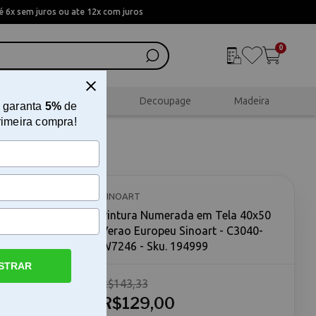
 6x sem juros ou ate 12x com juros
0
al
Scrapbook
Decoupage
Madeira
 garanta
5%
de
rimeira compra!
0 Verao
SINOART
Pintura Numerada em Tela 40x50
Verao Europeu Sinoart - C3040-
W7246 - Sku. 194999
STRAR
R$143,33
Verão
erão
R$129,00
ência