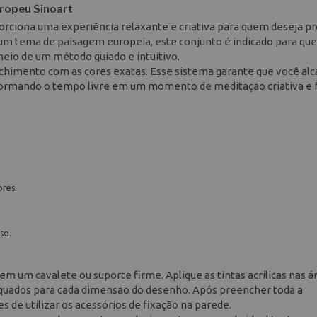
uropeu Sinoart
porciona uma experiência relaxante e criativa para quem deseja pr
um tema de paisagem europeia, este conjunto é indicado para qu
meio de um método guiado e intuitivo.
chimento com as cores exatas. Esse sistema garante que você al
formando o tempo livre em um momento de meditação criativa e 
ores.
so.
em um cavalete ou suporte firme. Aplique as tintas acrílicas nas á
equados para cada dimensão do desenho. Após preencher toda a
de utilizar os acessórios de fixação na parede.