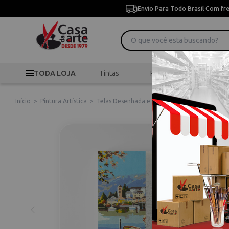
Envio Para Todo Brasil Com fr
TODA LOJA
Tintas
Pincéis
Desen
Início
>
Pintura Artística
>
Telas Desenhada e Riscada
>
Pintura Numera