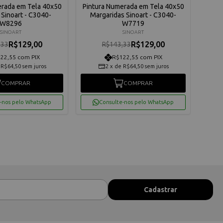
erada em Tela 40x50
Pintura Numerada em Tela 40x50
Pintu
 Sinoart - C3040-
Margaridas Sinoart - C3040-
Bic
W8296
W7719
SINOART
SINOART
R$129,00
R$129,00
,33
R$143,33
22,55 com PIX
R$122,55 com PIX
e
R$64,50
sem juros
2
x
de
R$64,50
sem juros
COMPRAR
COMPRAR
-nos pelo WhatsApp
Consulte-nos pelo WhatsApp