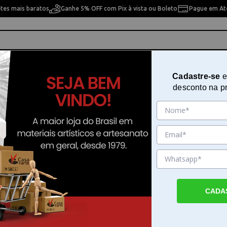
etes mais baratos
Ganhe 5% OFF com Pix à vista ou Boleto
Pague em Até
ho
Cavaletes
Pintura Artística
Pintura Artesan
Cadastre-se
e
desconto na p
da em Tela 40x50 Verao Europeu Sinoart - C3040-W7246
Pintura Numerada em Tela 40x5
Europeu Sinoart - C3040-W7246
Sku. 194999
Detalhes do Produto
CADA
Crie sua arte com o kit de pintura em tela 
Europeu Sinoart O kit de pintura em tela V
Europeu da Sinoart proporciona uma experi