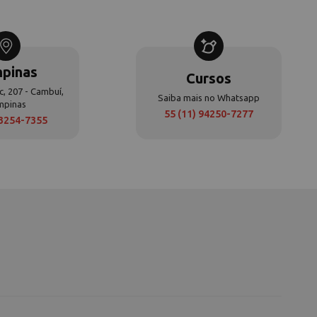
pinas
Cursos
c, 207 - Cambuí,
Saiba mais no Whatsapp
mpinas
55 (11) 94250-7277
 3254-7355