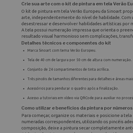
Crie sua arte com o kit de pintura em tela Verão E
O kit de pintura em tela Verão Europeu da Sinoart pro
arte, independentemente do nível de habilidade. Com 
desestressar e desenvolver habilidades artísticas por 
A tela possui numeração impressa que orienta o preen
resultado visual harmonioso sem complicações, trans
Detalhes técnicos e componentes do kit
Marca Sinoart com tema Verão Europeu.
Tela de 40 cm de largura por 50 cm de altura com numeração.
Conjunto de 24 compartimentos de tinta acrílica.
Três pincéis de tamanhos diferentes para detalhes e áreas mai
Acessórios para pendurar o quadro após a finalização.
Acesso a tutoriais em vídeo via QRCode para auxiliar no proces
Como utilizar e benefícios da pintura por números
Para começar, organize os materiais e posicione a tela 
numeradas correspondentes, utilizando os pincéis ad
composição, deixe a pintura secar completamente antes 