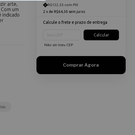
zir arte,
R$122,55 com PIX
. Com um
2
x de
R$64,50
sem juros
 indicado
er
Calcule o frete e prazo de entrega
Entregas para o CEP:
Calcular
Não sei meu CEP
tas