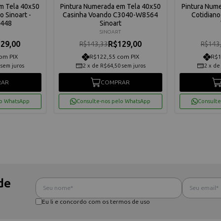
m Tela 40x50
Pintura Numerada em Tela 40x50
Pintura Num
 Sinoart -
Casinha Voando C3040-W8564
Cotidiano
448
Sinoart
SINOART
29,00
R$129,00
R$143,33
R$143
om PIX
R$122,55 com PIX
R$1
sem juros
2
x
de
R$64,50
sem juros
2
x
d
RAR
COMPRAR
lo WhatsApp
Consulte-nos pelo WhatsApp
Consulte
de
Eu li e concordo com os termos de uso