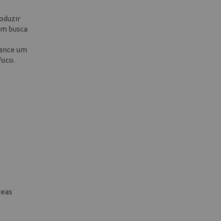
oduzir
em busca
cance um
foco.
reas