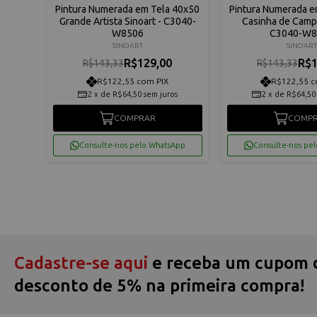
 40x50
Pintura Numerada em Tela 40x50
Pintura Numerada e
040-
Grande Artista Sinoart - C3040-
Casinha de Campo
W8506
C3040-W8
SINOART
SINOART
R$129,00
R$1
R$143,33
R$143,33
R$122,55 com PIX
R$122,55 c
os
2
x
de
R$64,50
sem juros
2
x
de
R$64,50
COMPRAR
COMP
App
Consulte-nos pelo WhatsApp
Consulte-nos pe
Cadastre-se aqui
e receba um cupom 
desconto de 5% na primeira compra!