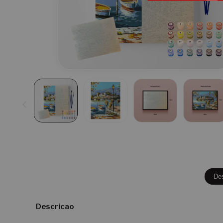
De
Descricao