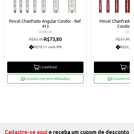
Pincel Chanfrado Angular Condor - Ref.
Pincel Chanfrado C
413
Condor R
CONDOR
CON
R$73,80
R
R$82,00
R$37,90
R$70,11 com PIX
R$32,40
COMPRAR
COM
Consulte-nos pelo WhatsApp
Consulte-nos 
Cadastre-se aqui
e receba um cupom de desconto