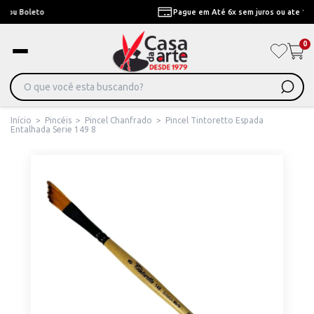
Pague em Até 6x sem juros ou ate 12x com juros
0
Início
>
Pincéis
>
Pincel Chanfrado
>
Pincel Tintoretto Espada
Entalhada Serie 149 8