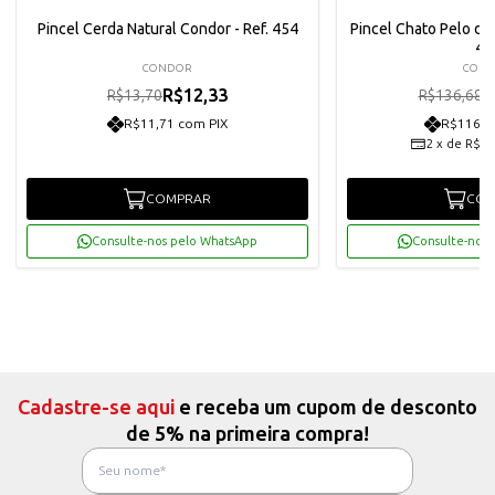
Pincel Cerda Natural Condor - Ref. 454
Pincel Chato Pelo de 
41
CONDOR
CON
R$12,33
R
R$13,70
R$136,68
R$11,71 com PIX
R$116,8
2
x
de
R$61
COMPRAR
COM
Consulte-nos pelo WhatsApp
Consulte-nos 
Cadastre-se aqui
e receba um cupom de desconto
de 5% na primeira compra!