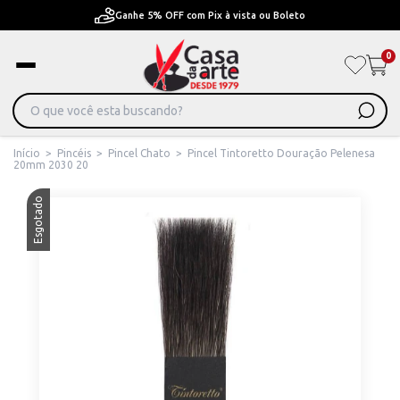
x à vista ou Boleto
Pague em Até 6x sem juros ou 
0
Início
>
Pincéis
>
Pincel Chato
>
Pincel Tintoretto Douração Pelenesa
20mm 2030 20
Esgotado