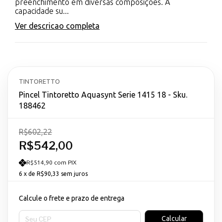
preenchimento em diversas composições. A
capacidade su...
Ver descricao completa
TINTORETTO
Pincel Tintoretto Aquasynt Serie 1415 18 - Sku.
188462
R$602,22
R$542,00
R$514,90 com PIX
6
x de
R$90,33
sem juros
Calcule o frete e prazo de entrega
Entregas para o CEP:
Calcular