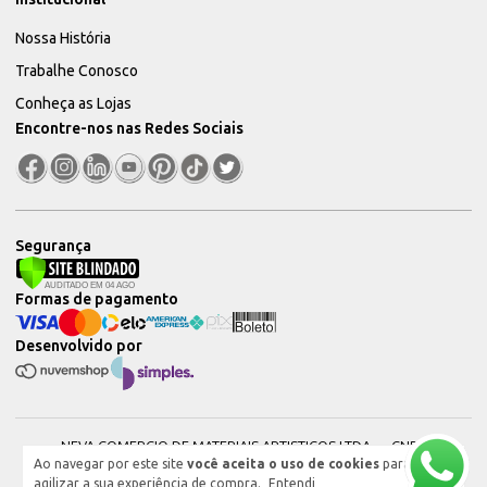
Nossa História
Trabalhe Conosco
Conheça as Lojas
Encontre-nos nas Redes Sociais
Segurança
Formas de pagamento
Desenvolvido por
NEVA COMERCIO DE MATERIAIS ARTISTICOS LTDA — CNPJ:
Ao navegar por este site
você aceita o uso de cookies
para
51604544000101 © 2026. Todos os direitos reservados.
agilizar a sua experiência de compra.
Entendi