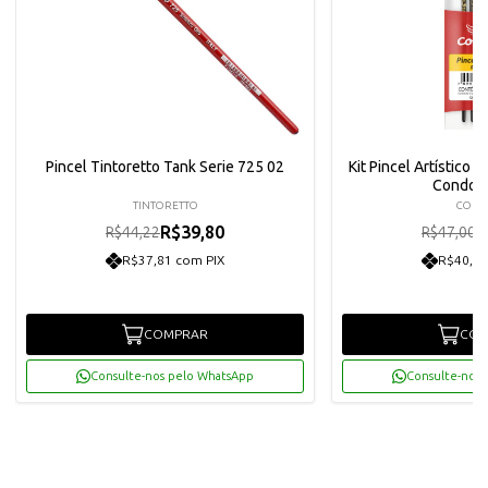
Pincel Tintoretto Tank Serie 725 02
Kit Pincel Artístico
Condor 
TINTORETTO
CON
R$39,80
R
R$44,22
R$47,00
R$37,81 com PIX
R$40,19
COMPRAR
COM
Consulte-nos pelo WhatsApp
Consulte-nos 