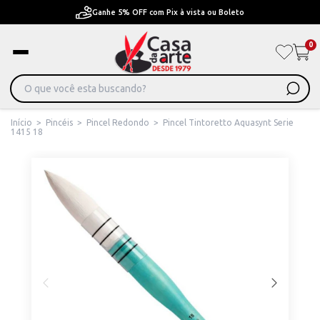
Ganhe 5% OFF com Pix à vista ou Boleto
0
Início
>
Pincéis
>
Pincel Redondo
>
Pincel Tintoretto Aquasynt Serie
1415 18