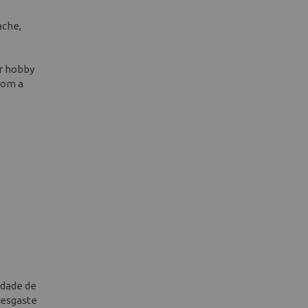
ache,
r hobby
com a
idade de
desgaste