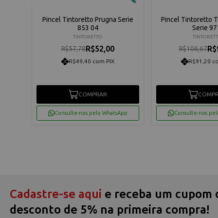
Condor
Pincel Tintoretto Prugna Serie
Pincel Tintoretto 
853 04
Serie 97
TINTORETTO
TINTORET
R$52,00
R$
R$57,78
R$106,67
R$49,40 com PIX
R$91,20 c
COMPRAR
COMP
App
Consulte-nos pelo WhatsApp
Consulte-nos pe
Cadastre-se aqui
e receba um cupom 
desconto de 5% na primeira compra!