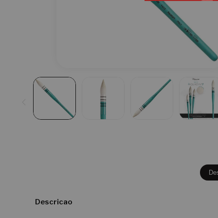
De
Descricao