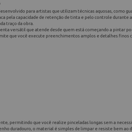
0
desenvolvido para artistas que utilizam técnicas aquosas, como gu
taca pela capacidade de retenção de tinta e pelo controle durante a
da traço da obra.
nta versátil que atende desde quem está começando a pintar po
permite que você execute preenchimentos amplos e detalhes finos 
ente, permitindo que você realize pinceladas longas sem a necess
ho duradouro, o material é simples de limpar e resiste bem ao 