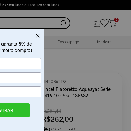
 6x sem juros ou ate 12x com juros
0
al
Scrapbook
Decoupage
Madeira
 garanta
5%
de
rimeira compra!
 1415 10
TINTORETTO
Pincel Tintoretto Aquasynt Serie
1415 10 - Sku. 188682
STRAR
R$291,11
1415 10 O
1415 10 é
R$262,00
icas
das. Este
R$248,90 com PIX