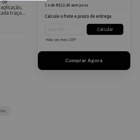
e de
5
x de
R$52,40
sem juros
aplicação,
ada traço...
Calcule o frete e prazo de entrega
Entregas para o CEP:
Calcular
Não sei meu CEP
tas