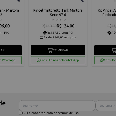
Tank Martora
Pincel Tintoretto Tank Martora
Kit Pincel 
 2
Serie 97 6
Redondo
TO
TINTORETTO
96,00
R$134,00
R$148,89
R$47
om PIX
R$127,30 com PIX
R$
2
x
de
R$67,00
sem juros
RAR
COMPRAR
lo WhatsApp
Consulte-nos pelo WhatsApp
Consulte
de
Eu li e concordo com os termos de uso