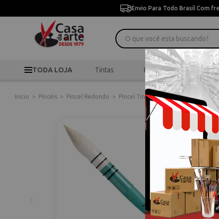
Envio Para Todo Brasil Com fr
TODA LOJA
Tintas
Pincéis
Desen
Início
>
Pincéis
>
Pincel Redondo
>
Pincel Tintoretto Aquasynt Serie 14