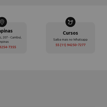
pinas
Cursos
c, 207 - Cambuí,
Saiba mais no Whatsapp
mpinas
55 (11) 94250-7277
 3254-7355