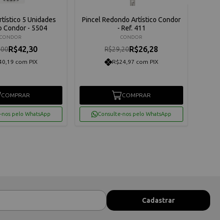
Artístico 5 Unidades
Pincel Redondo Artístico Condor
Pince
 Condor - 5504
- Ref. 411
CONDOR
CONDOR
R$42,30
R$26,28
,00
R$29,20
40,19 com PIX
R$24,97 com PIX
COMPRAR
COMPRAR
-nos pelo WhatsApp
Consulte-nos pelo WhatsApp