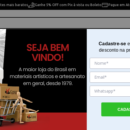
etes mais baratos
Ganhe 5% OFF com Pix à vista ou Boleto
Pague em Até
ho
Cavaletes
Pintura Artística
Pintura Artesan
Cadastre-se
e
desconto na p
15 10
Pincel Tintoretto Aquasynt Serie
Sku. 188682
Detalhes do Produto
CADA
Pincel aquarela Tintoretto Aquasynt Serie 
pincel aquarela Tintoretto Aquasynt Serie 
desenvolvido para artistas que utilizam técn
aquosas, como guache, aquarela e tintas flui