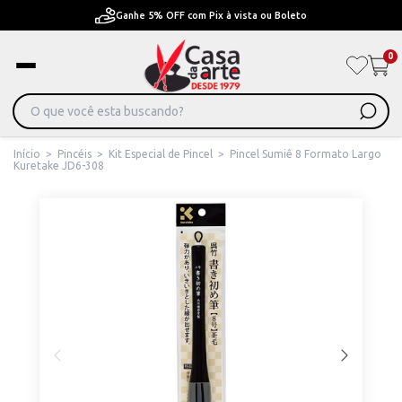
Pague em Até 6x sem juros ou ate 12x com juros
0
Início
>
Pincéis
>
Kit Especial de Pincel
>
Pincel Sumiê 8 Formato Largo
Kuretake JD6-308