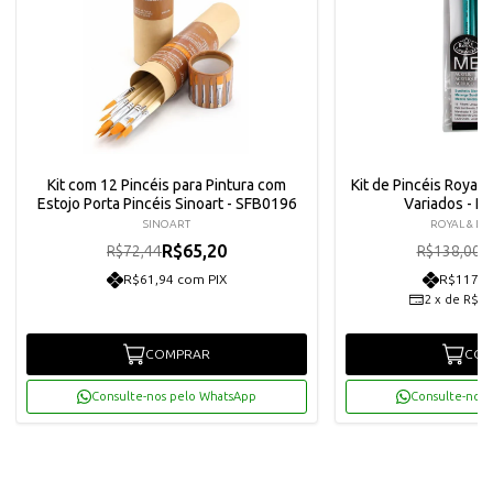
Kit com 12 Pincéis para Pintura com
Kit de Pincéis Royal
Estojo Porta Pincéis Sinoart - SFB0196
Variados - 
SINOART
ROYAL & LA
R$65,20
R
R$72,44
R$138,00
R$61,94 com PIX
R$117,9
2
x
de
R$62
COMPRAR
COM
Consulte-nos pelo WhatsApp
Consulte-nos 