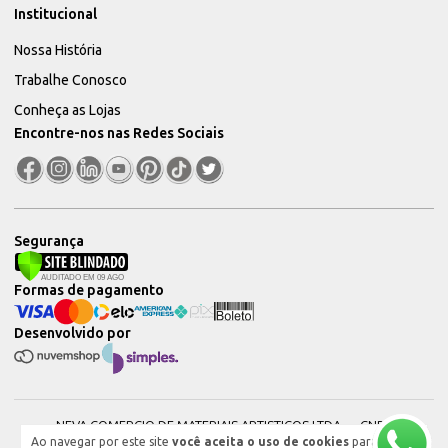
Institucional
Nossa História
Trabalhe Conosco
Conheça as Lojas
Encontre-nos nas Redes Sociais
Segurança
Formas de pagamento
Desenvolvido por
NEVA COMERCIO DE MATERIAIS ARTISTICOS LTDA — CNPJ:
Ao navegar por este site
você aceita o uso de cookies
para
51604544000101 © 2026. Todos os direitos reservados.