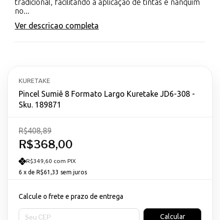
tradicional, facilitando a aplicação de tintas e nanquim
no...
Ver descricao completa
KURETAKE
Pincel Sumiê 8 Formato Largo Kuretake JD6-308 -
Sku. 189871
R$408,89
R$368,00
R$349,60 com PIX
6
x de
R$61,33
sem juros
Calcule o frete e prazo de entrega
Entregas para o CEP:
Calcular