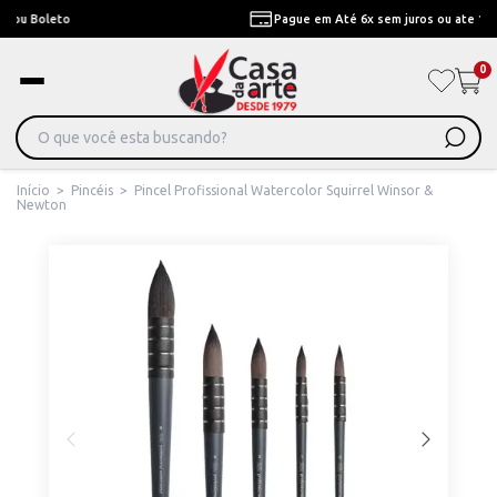
Pague em Até 6x sem juros ou ate 12x com juros
0
Início
>
Pincéis
>
Pincel Profissional Watercolor Squirrel Winsor &
Newton