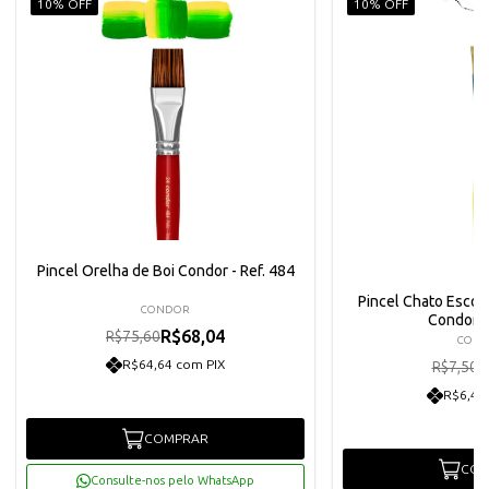
10% OFF
10% OFF
Pincel Orelha de Boi Condor - Ref. 484
Pincel Chato Escola
CONDOR
Condor R
R$68,04
R$75,60
CON
R
R$64,64 com PIX
R$7,50
R$6,41
COMPRAR
COM
Consulte-nos pelo WhatsApp