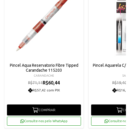
Pincel Aqua Reservatorio Fibre Tipped
Pincel Aquarela C/ R
Carandache 115203
CARANDACHE
SAKU
R$60,44
R
R$71,11
R$19,40
R$57,42 com PIX
R$16,59
COMPRAR
COM
Consulte-nos pelo WhatsApp
Consulte-nos 