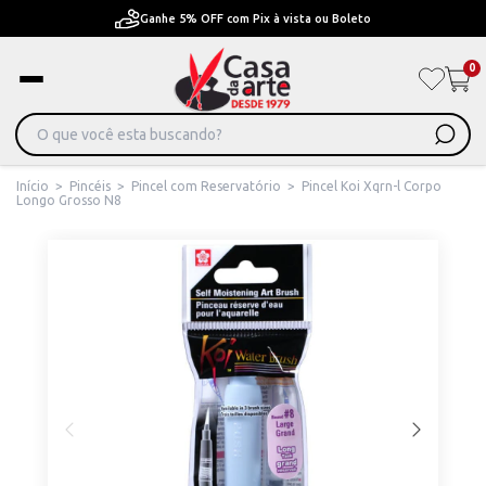
Pague em Até 6x sem juros ou ate 12x com juros
0
Início
>
Pincéis
>
Pincel com Reservatório
>
Pincel Koi Xqrn-l Corpo
Longo Grosso N8