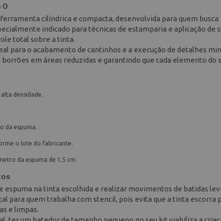
 0
ferramenta cilíndrica e compacta, desenvolvida para quem busca
ecialmente indicado para técnicas de estamparia e aplicação de st
le total sobre a tinta.
deal para o acabamento de cantinhos e a execução de detalhes min
o borrões em áreas reduzidas e garantindo que cada elemento do 
alta densidade.
ção da espuma.
rme o lote do fabricante.
metro da espuma de 1,5 cm.
tos
de espuma na tinta escolhida e realizar movimentos de batidas lev
al para quem trabalha com stencil, pois evita que a tinta escorra 
as e limpas.
al, ter um batedor de tamanho pequeno no seu kit viabiliza a cria