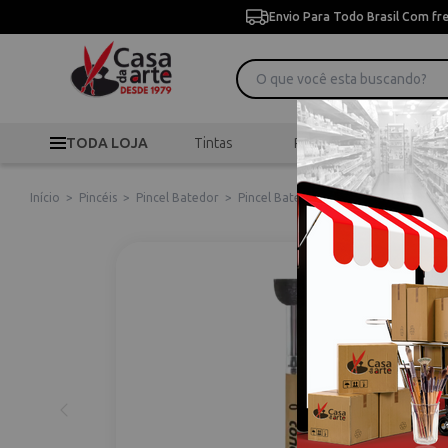
Envio Para Todo Brasil Com fr
TODA LOJA
Tintas
Pincéis
Desen
Início
>
Pincéis
>
Pincel Batedor
>
Pincel Batedor Numero 0 Condor Ref