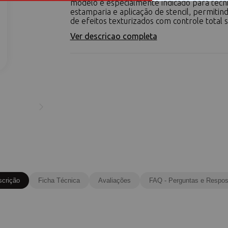
modelo é especialmente indicado para técn
estamparia e aplicação de stencil, permitind
de efeitos texturizados com controle total so
Ver descricao completa
scrição
Ficha Técnica
Avaliações
FAQ - Perguntas e Respos