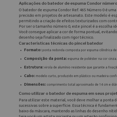
Aplicações do batedor de espuma Condor número
O batedor de espuma Condor Ref. 465 Número 0 é uma 
precisão em projetos de artesanato. Este modelo é esp
permitindo a criação de efeitos texturizados com contro
Por ser o tamanho número 0, este pincel é a escolha i
Você consegue aplicar a cor de forma pontual, evitand
desenho seja finalizado com rigor técnico.
Características técnicas do pincel batedor
Formato:
ponta redonda composta por espuma cilíndrica de 
Composição da ponta:
espuma de poliéster na cor cinza.
Estrutura:
virola de alumínio resistente que garante a fixa
Cabo:
modelo curto, produzido em plástico ou madeira confo
Dimensões:
comprimento total aproximado de 14 cm e diâ
Como utilizar o batedor de espuma em seus proje
Para utilizar este material, você deve molhar a ponta 
sucessivas sobre a superfície. Essa técnica é fundament
baixo da máscara, mantendo as linhas do desenho nítid
Seja você um artista iniciante ou um artesão profission