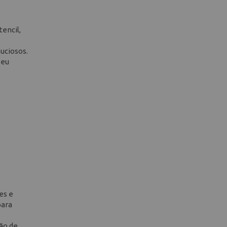
encil,
uciosos.
seu
es e
para
ção de