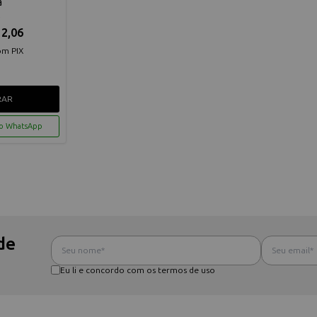
a
R
2,06
om PIX
RAR
lo WhatsApp
de
Eu li e concordo com os termos de uso