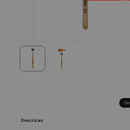
De
Descricao