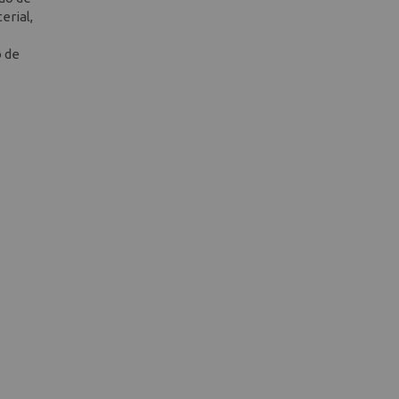
erial,
o de