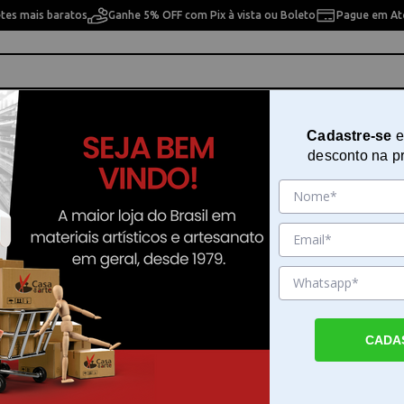
etes mais baratos
Ganhe 5% OFF com Pix à vista ou Boleto
Pague em Até
ho
Cavaletes
Pintura Artística
Pintura Artesan
Cadastre-se
e
desconto na p
. 465
Pincel Batedor Numero 0 Condor 
Sku. 180253
Detalhes do Produto
CADA
Aplicações do batedor de espuma Condor 
batedor de espuma Condor Ref. 465 Núme
ferramenta cilíndrica e compacta, desenvol
quem busca precisão em projetos de artesa