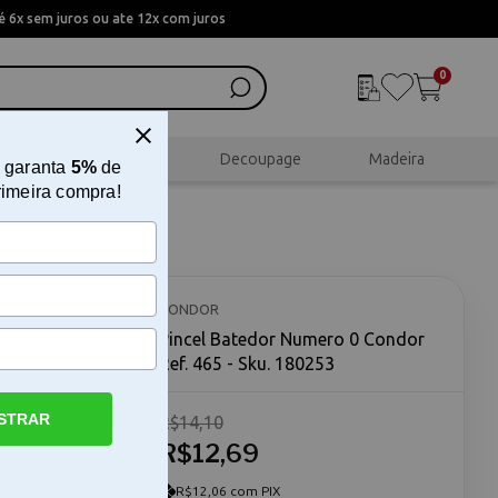
 6x sem juros ou ate 12x com juros
0
al
Scrapbook
Decoupage
Madeira
 garanta
5%
de
rimeira compra!
Ref. 465
CONDOR
Pincel Batedor Numero 0 Condor
Ref. 465 - Sku. 180253
STRAR
R$14,10
número 0 O
ro 0 é uma
R$12,69
vida para
nato. Este
R$12,06 com PIX