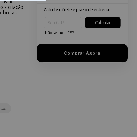
icas de
o a criação
Calcule o frete e prazo de entrega
bre a t...
Entregas para o CEP:
Calcular
Não sei meu CEP
tas