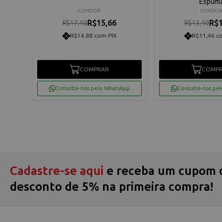
Espum
CONDOR
CONDO
R$15,66
R$1
R$17,40
R$13,40
R$14,88 com PIX
R$11,46 c
COMPRAR
COMP
Consulte-nos pelo WhatsApp
Consulte-nos pe
Cadastre-se aqui
e receba um cupom 
desconto de 5% na primeira compra!