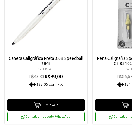
Caneta Caligráfica Preta 3.0B Speedball
Pena Caligrafia Spee
2843
C3 031023 
SPEEDBALL
SPEED
R$39,00
R
R$43,33
R$86,67
R$37,05 com PIX
R$74,10
COMPRAR
COM
Consulte-nos pelo WhatsApp
Consulte-nos 