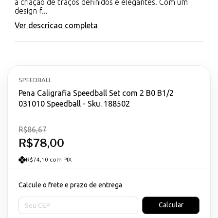
a criação de traços definidos e elegantes. Com um
design f...
Ver descricao completa
SPEEDBALL
Pena Caligrafia Speedball Set com 2 B0 B1/2
031010 Speedball - Sku. 188502
R$86,67
R$78,00
R$74,10 com PIX
Calcule o frete e prazo de entrega
Entregas para o CEP:
Calcular