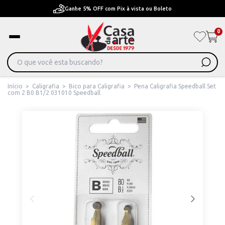
Pague em Até 6x sem juros ou ate 12x com juros
0
Início
>
Caligrafia
>
Bico para Caligrafia
>
Pena Caligrafia Speedball Set
com 2 B0 B1/2 031010 Speedball