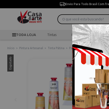
Envio Para Todo Brasil Com fr
TODA LOJA
Tintas
Pincéis
Desen
Início
>
Pintura Artesanal
>
Tinta Pátina
>
Patina em Cera 37ml Acrilex 
Esgotado