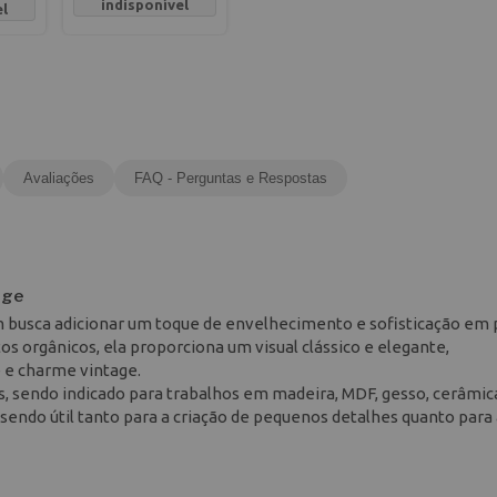
indisponível
el
Avaliações
FAQ - Perguntas e Respostas
age
em busca adicionar um toque de envelhecimento e sofisticação em 
s orgânicos, ela proporciona um visual clássico e elegante,
 e charme vintage.
ies, sendo indicado para trabalhos em madeira, MDF, gesso, cerâmic
endo útil tanto para a criação de pequenos detalhes quanto para 