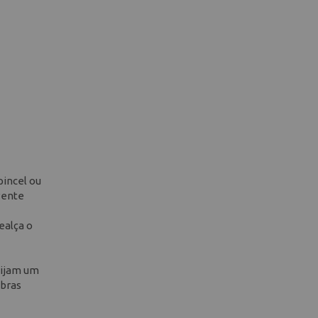
pincel ou
vente
ealça o
xijam um
obras