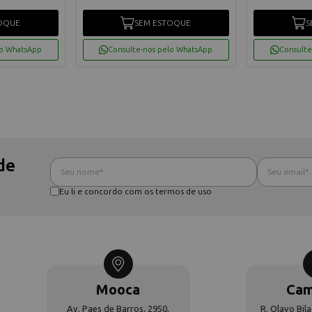
OQUE
SEM ESTOQUE
S
lo WhatsApp
Consulte-nos pelo WhatsApp
Consulte
de
Eu li e concordo com os termos de uso
Mooca
Cam
Av. Paes de Barros, 2950,
R. Olavo Bila