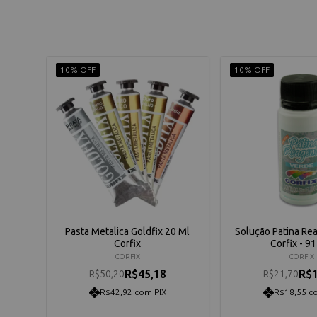
10% OFF
10% OFF
Pasta Metalica Goldfix 20 Ml
Solução Patina Re
Corfix
Corfix - 9
CORFIX
CORFIX
R$45,18
R$1
R$50,20
R$21,70
R$42,92 com PIX
R$18,55 c