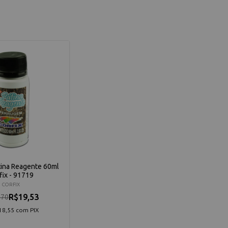
tina Reagente 60ml
fix - 91719
CORFIX
R$19,53
,70
18,55 com PIX