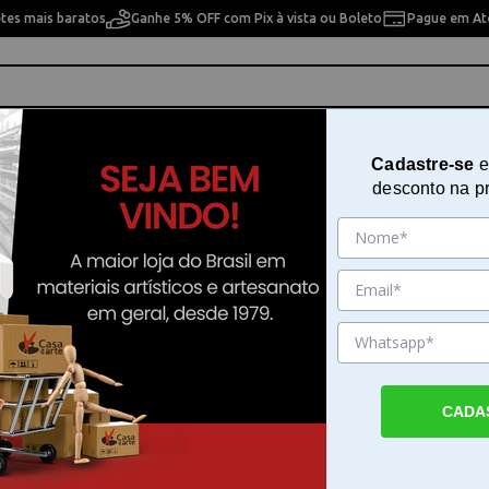
etes mais baratos
Ganhe 5% OFF com Pix à vista ou Boleto
Pague em Até
ho
Cavaletes
Pintura Artística
Pintura Artesan
Cadastre-se
e
desconto na p
- 18037
Patina em Cera 37ml Acrilex - 18
Sku. 22526
Detalhes do Produto
CADA
Patina em Cera 37ml Acrilex - para acabam
vintage A Patina em Cera 37ml Acrilex - é a
ideal para quem busca adicionar um toque 
envelhecimento e sofisticação em projetos