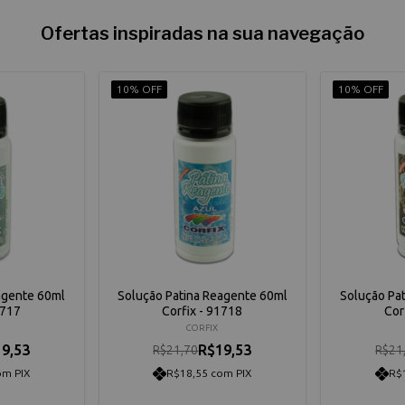
Ofertas inspiradas na sua navegação
10% OFF
10% OFF
agente 60ml
Solução Patina Reagente 60ml
Solução Pa
1717
Corfix - 91718
Cor
CORFIX
9,53
R$19,53
R$21,70
R$21
om PIX
R$18,55 com PIX
R$