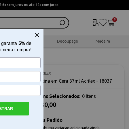
 6x sem juros ou ate 12x com juros
0
al
Scrapbook
Decoupage
Madeira
 garanta
5%
de
rimeira compra!
037
ACRILEX
Patina em Cera 37ml Acrilex - 18037
Itens Selecionados:
0 itens
R$0,00
STRAR
entos
 solução
de
Seu Pedido
 de
Nenhuma variacao adicionada ainda.