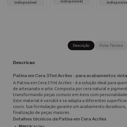
indisponível
indisponível
indisponív
Descrição
Ficha Técnica
Descricao
Patina em Cera 37ml Acrilex - para acabamentos vint
A Patina em Cera 37ml Acrilex - é a solução ideal para qu
de artesanato e arte. Composta por cera natural e pigmento
transformando peças comuns em itens com personalidade
Este material é versátil e se adapta a diferentes superfíc
couro. Sua formulação garante um acabamento duradouro, s
finalização de peças maiores.
Detalhes técnicos da Patina em Cera Acrilex
Marca:
Acrilex.