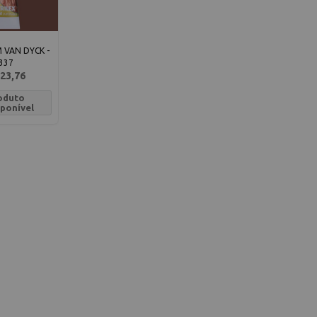
VAN DYCK -
337
23,76
oduto
sponível