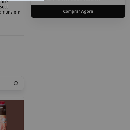
al e
sual
Comprar Agora
 comuns em