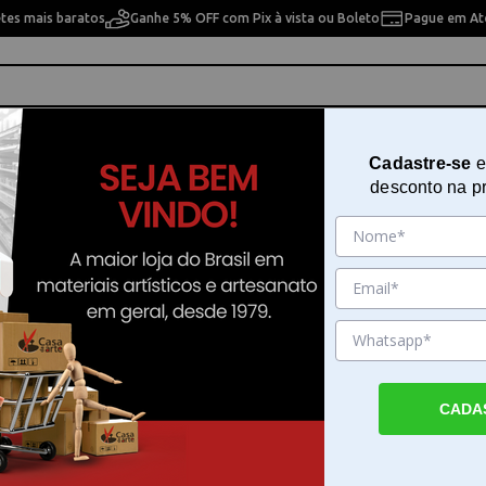
etes mais baratos
Ganhe 5% OFF com Pix à vista ou Boleto
Pague em Até
ho
Cavaletes
Pintura Artística
Pintura Artesan
Cadastre-se
e
desconto na p
 Winsor e Newton - 0390673
Pastilha Aquarela Cotman Lands
Winsor e Newton - 0390673
Sku. 187728
Detalhes do Produto
CADA
Estojo aquarela Cotman Landscape Winsor
estojo aquarela Cotman Landscape da Wins
Newton é desenvolvido para artistas que b