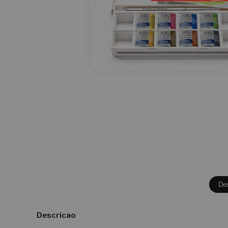
De
Descricao