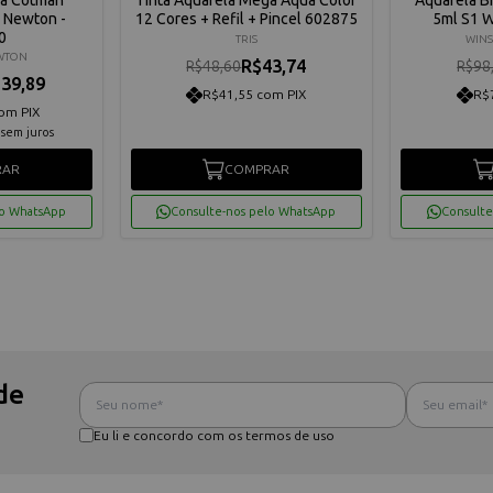
e Newton -
12 Cores + Refil + Pincel 602875
5ml S1 
0
TRIS
WINS
EWTON
R$43,74
R$48,60
R$98
39,89
R$41,55 com PIX
R$
om PIX
sem juros
RAR
COMPRAR
lo WhatsApp
Consulte-nos pelo WhatsApp
Consulte
de
Eu li e concordo com os termos de uso