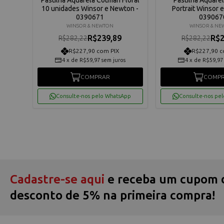
on -
10 unidades Winsor e Newton -
Portrait Winsor 
0390671
039067
WINSOR & NEWTON
WINSOR & N
R$239,89
R$2
R$282,22
R$282,22
R$227,90 com PIX
R$227,90 c
os
4
x
de
R$59,97
sem juros
4
x
de
R$59,97
COMPRAR
COMP
App
Consulte-nos pelo WhatsApp
Consulte-nos pe
Cadastre-se aqui
e receba um cupom 
desconto de 5% na primeira compra!