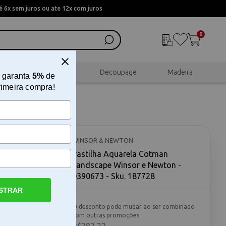
 6x sem juros ou ate 12x com juros
0
al
Scrapbook
Decoupage
Madeira
 garanta
5%
de
rimeira compra!
cape
WINSOR & NEWTON
Pastilha Aquarela Cotman
Landscape Winsor e Newton -
0390673 - Sku. 187728
STRAR
 e Newton O
O desconto pode mudar ao ser combinado
or e
com outras promoções.
uscam