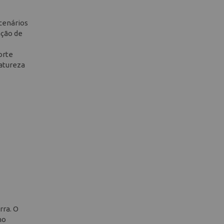
cenários
ação de
orte
natureza
rra. O
no