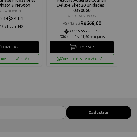
Winsor & Newton
Deluxe Sket 20 unidades -
Plus 
0390060
OR & NEWTON
WINSOR & NEWTON
R$84,01
,83
R$669,00
R$743,33
79,81 com PIX
R$635,55 com PIX
6
x
de
R$111,50
sem juros
COMPRAR
COMPRAR
-nos pelo WhatsApp
Consulte-nos pelo WhatsApp