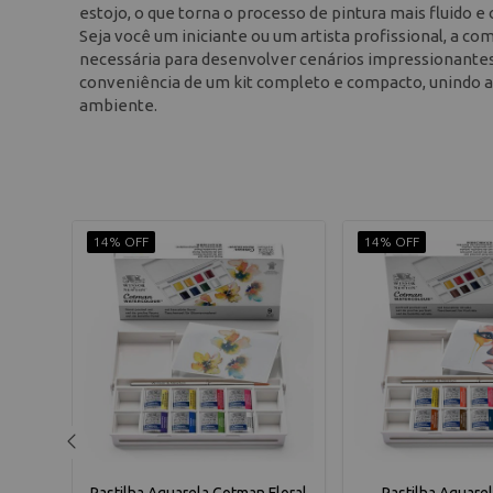
estojo, o que torna o processo de pintura mais fluido e
Seja você um iniciante ou um artista profissional, a 
necessária para desenvolver cenários impressionantes.
conveniência de um kit completo e compacto, unindo a
ambiente.
14% OFF
14% OFF
us 15
Pastilha Aquarela Cotman Floral
Pastilha Aquare