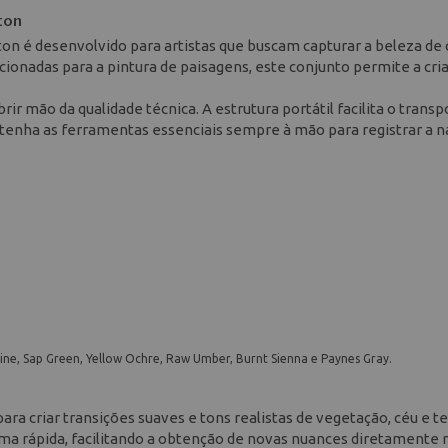
ton
n é desenvolvido para artistas que buscam capturar a beleza de 
ionadas para a pintura de paisagens, este conjunto permite a cri
ir mão da qualidade técnica. A estrutura portátil facilita o transp
 tenha as ferramentas essenciais sempre à mão para registrar a 
rine, Sap Green, Yellow Ochre, Raw Umber, Burnt Sienna e Paynes Gray.
ara criar transições suaves e tons realistas de vegetação, céu e te
ma rápida, facilitando a obtenção de novas nuances diretamente 