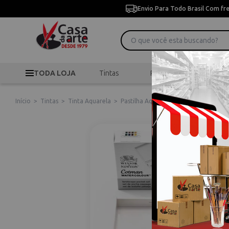
Envio Para Todo Brasil Com fr
TODA LOJA
Tintas
Pincéis
Desen
Início
>
Tintas
>
Tinta Aquarela
>
Pastilha Aquarela Cotman Landscape