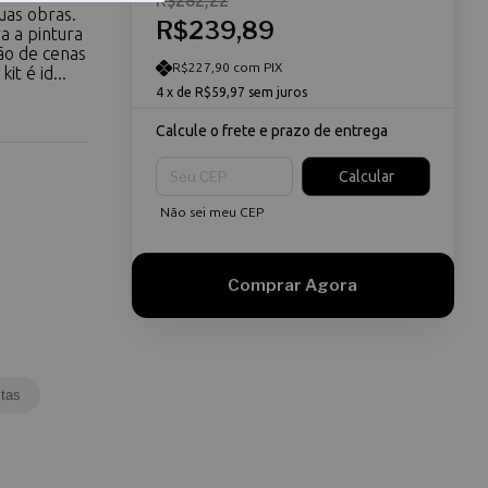
R$282,22
uas obras.
R$239,89
a a pintura
ão de cenas
R$227,90 com PIX
it é id...
4
x de
R$59,97
sem juros
Calcule o frete e prazo de entrega
Entregas para o CEP:
Calcular
Não sei meu CEP
tas