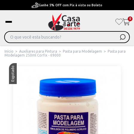
Ganhe 5% OFF com Pix à vista ou Boleto
0
Início
>
Auxiliares para Pintura
>
Pasta para Modelagem
>
Pasta para
Modelagem 250ml Corfix - 69000
Esgotado