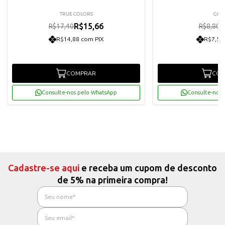
TRUE COLORS
GLIA
R$15,66
R
R$17,40
R$8,80
R$14,88 com PIX
R$7,52
COMPRAR
COM
Consulte-nos pelo WhatsApp
Consulte-nos 
Cadastre-se aqui
e receba um cupom de desconto
de 5% na primeira compra!